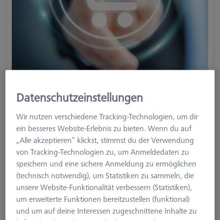
Datenschutzeinstellungen
Produktart
ZEISS Metrology Credit
Wir nutzen verschiedene Tracking-Technologien, um dir
ein besseres Website-Erlebnis zu bieten. Wenn du auf
1.900,00 €
„Alle akzeptieren“ klickst, stimmst du der Verwendung
1.805,00 €
von Tracking-Technologien zu, um Anmeldedaten zu
zzgl. USt.
speichern und eine sichere Anmeldung zu ermöglichen
(technisch notwendig), um Statistiken zu sammeln, die
unsere Website-Funktionalität verbessern (Statistiken),
ZEISS Metrology Credit Wert 4750 €
um erweiterte Funktionen bereitzustellen (funktional)
626119-0000-155
und um auf deine Interessen zugeschnittene Inhalte zu