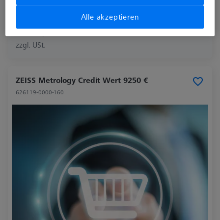
Alle akzeptieren
4.750,00 €
4.417,50 €
zzgl. USt.
ZEISS Metrology Credit Wert 9250 €
626119-0000-160