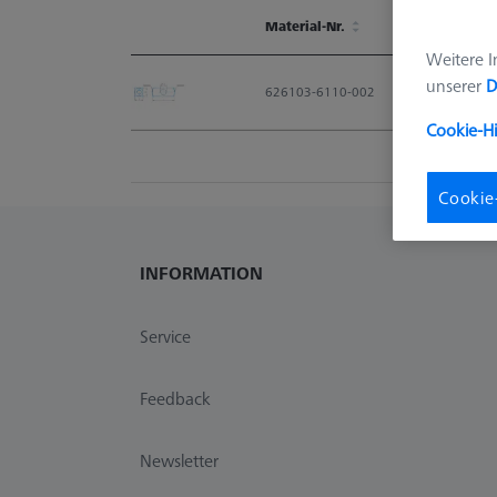
Material-Nr.
Weitere I
Material-Nr.
unserer
D
626103-6110-002
Cookie-H
Cookie
INFORMATION
Service
Feedback
Newsletter