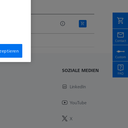
eise
eise
kzeptieren
SOZIALE MEDIEN
LinkedIn
YouTube
X