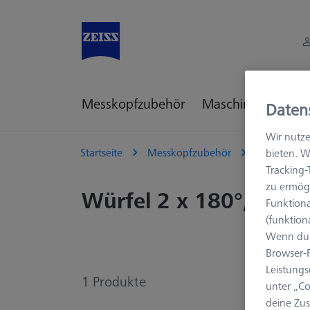
Messkopfzubehör
Maschinenzubehö
Daten
Wir nutze
Startseite
Messkopfzubehör
KMG Verbi
bieten. W
Tracking
zu ermögl
Würfel 2 x 180°, M3 
Funktiona
(funktion
Wenn du 
Browser-F
Leistungs
1
Produkte
unter „Co
deine Zus