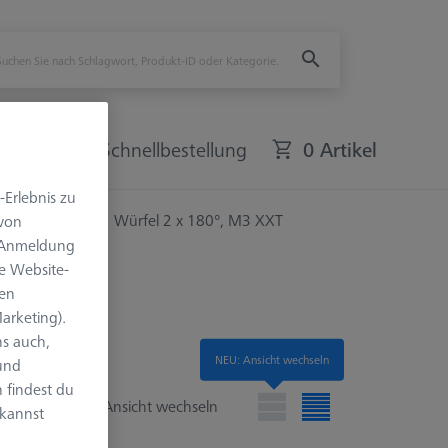
bote
Schnellbestellung
0 Artikel
-Erlebnis zu
zum Klemmen
Würfel 2 x 180°, M3 XXT
 von
e Anmeldung
e Website-
len
arketing).
s auch,
NEU: Ansicht wechseln
 und
 findest du
Ansicht wechseln
 kannst