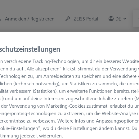
Anmelden / Registrieren
ZEISS Portal
DE
r
Messraum-Zubehör
Training
Systeme
Ange
schutzeinstellungen
n verschiedene Tracking-Technologien, um dir ein besseres Website
ndungselemente
M3 XXT
Würfel und diverse Elemente 
enn du auf „Alle akzeptieren“ klickst, stimmst du der Verwendung
-Technologien zu, um Anmeldedaten zu speichern und eine sicher
ichen (technisch notwendig), um Statistiken zu sammeln, die unser
XXT
lität verbessern (Statistiken), um erweiterte Funktionen bereitzustel
al) und um auf deine Interessen zugeschnittene Inhalte zu liefern (M
der Verwendung von Marketing-Cookies zustimmst, erlaubst du un
ingerprinting-Technologien zu aktivieren, um die Website-Analyse
Ergebnisse sortieren
erkenntnisse zu verbessern. Weitere Infos und Anpassungsoptionen
Verfügbarkeit
okie-Einstellungen“, wo du deine Einstellungen ändern kannst. Du
timmung jederzeit widerrufen.