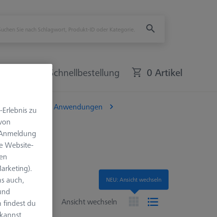
bote
Schnellbestellung
0 Artikel
ür optisch-taktile Anwendungen
-Erlebnis zu
 von
e Anmeldung
e Website-
len
arketing).
s auch,
NEU: Ansicht wechseln
 und
en
Ansicht wechseln
 findest du
 kannst