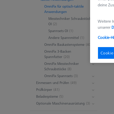
deine Zus
OmniFix für optisch-taktile
Anwendungen
Messtechniker Schraubstöcke
Weitere I
OI
(2)
unserer
D
Spannsets OI
(1)
Cookie-H
Andere Spannmittel
(1)
OmniFix Baukastensysteme
(40)
OmniFix 3-Backen
Cookie
Spannfutter
(20)
OmniFix Messtechniker
Schraubstöcke
(8)
OmniFix Spannsets
(3)
Einmessen und Prüfen
(49)
Prüfkörper
(41)
Beladesysteme
(5)
Optionale Maschinenausrüstung
(3)