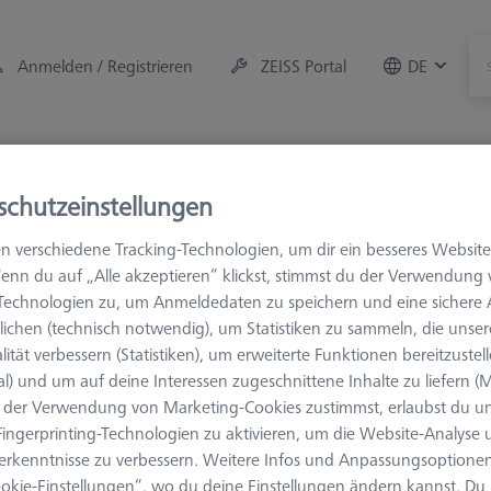
Anmelden / Registrieren
ZEISS Portal
DE
r
Messraum-Zubehör
Training
Systeme
Ange
schutzeinstellungen
hör
Aufspannmittel
Taktile Anwendungen
OmniFix f
n verschiedene Tracking-Technologien, um dir ein besseres Website
enn du auf „Alle akzeptieren“ klickst, stimmst du der Verwendung
-Technologien zu, um Anmeldedaten zu speichern und eine sicher
ichen (technisch notwendig), um Statistiken zu sammeln, die unser
annklappen
lität verbessern (Statistiken), um erweiterte Funktionen bereitzustel
al) und um auf deine Interessen zugeschnittene Inhalte zu liefern (M
der Verwendung von Marketing-Cookies zustimmst, erlaubst du un
ingerprinting-Technologien zu aktivieren, um die Website-Analyse
Ergebnisse sortier
dukte
Empfohlen
erkenntnisse zu verbessern. Weitere Infos und Anpassungsoptionen
okie-Einstellungen“, wo du deine Einstellungen ändern kannst. Du