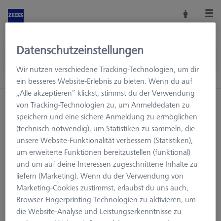
Datenschutzeinstellungen
Wir nutzen verschiedene Tracking-Technologien, um dir
ein besseres Website-Erlebnis zu bieten. Wenn du auf
„Alle akzeptieren“ klickst, stimmst du der Verwendung
Startseite
Maschinenzubehör
KMG Zubehör
von Tracking-Technologien zu, um Anmeldedaten zu
speichern und eine sichere Anmeldung zu ermöglichen
Einmessen und Prüfen
ROTOS
(technisch notwendig), um Statistiken zu sammeln, die
unsere Website-Funktionalität verbessern (Statistiken),
um erweiterte Funktionen bereitzustellen (funktional)
und um auf deine Interessen zugeschnittene Inhalte zu
ROTOS
liefern (Marketing). Wenn du der Verwendung von
Marketing-Cookies zustimmst, erlaubst du uns auch,
Rauheitsnormale sind essenzielle Werkzeuge in der
Browser-Fingerprinting-Technologien zu aktivieren, um
Messtechnik, die eine präzise Bewertung der
die Website-Analyse und Leistungserkenntnisse zu
Oberflächenrauheit ermöglichen. Sie bieten standardisierte