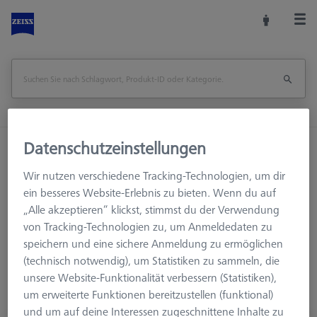
Datenschutzeinstellungen
Startseite
Messkopfzubehör
KMG Verbindungselemente
M2
Wir nutzen verschiedene Tracking-Technologien, um dir
Dreh- und Knickelemente
Dreh-Knickelemente, M2-M2
ein besseres Website-Erlebnis zu bieten. Wenn du auf
„Alle akzeptieren“ klickst, stimmst du der Verwendung
von Tracking-Technologien zu, um Anmeldedaten zu
Dreh-Knickelemente, M2-M2
speichern und eine sichere Anmeldung zu ermöglichen
(technisch notwendig), um Statistiken zu sammeln, die
unsere Website-Funktionalität verbessern (Statistiken),
um erweiterte Funktionen bereitzustellen (funktional)
und um auf deine Interessen zugeschnittene Inhalte zu