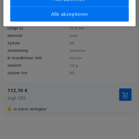
Alle akzeptieren
Produktart
Drehelement
Länge (L)
21,0 mm
Material
Stahl
System
M2
Anwendung
Verbinden
Ø Grundkörper (DG)
4,0 mm
Gewicht
2,0 g
System Out
M2
112,10 €
zzgl. USt.
In Kürze Verfügbar