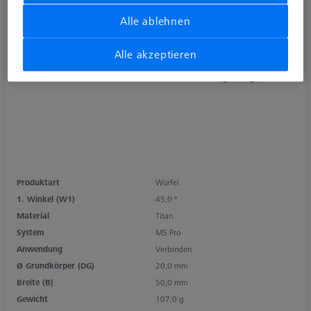
Alle ablehnen
Alle akzeptieren
Produktart
Würfel
1. Winkel (W1)
45,0 °
Material
Titan
System
M5 Pro
Anwendung
Verbinden
Ø Grundkörper (DG)
20,0 mm
Breite (B)
50,0 mm
Gewicht
107,0 g