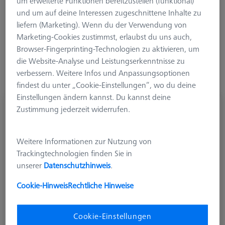
um erweiterte Funktionen bereitzustellen (funktional)
und um auf deine Interessen zugeschnittene Inhalte zu
1. Winkel (W1)
liefern (Marketing). Wenn du der Verwendung von
Marketing-Cookies zustimmst, erlaubst du uns auch,
Browser-Fingerprinting-Technologien zu aktivieren, um
die Website-Analyse und Leistungserkenntnisse zu
verbessern. Weitere Infos und Anpassungsoptionen
findest du unter „Cookie-Einstellungen“, wo du deine
Einstellungen ändern kannst. Du kannst deine
8-fach Stern, ThermoFit Pro
Zustimmung jederzeit widerrufen.
626107-6060-009
Weitere Informationen zur Nutzung von
Trackingtechnologien finden Sie in
unserer
Datenschutzhinweis
.
Cookie-Hinweis
Rechtliche Hinweise
Cookie-Einstellungen