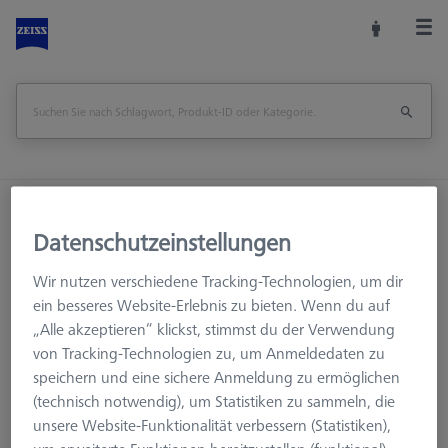
Startseite
Messkopfzubehör
Datenschutzeinstellungen
KMG Verbindungselemente
M5 Pro
Winkelstücke
Mehrfachwinkelstück 8x45°, M5 pro
Wir nutzen verschiedene Tracking-Technologien, um dir
ein besseres Website-Erlebnis zu bieten. Wenn du auf
Mehrfachwinkelstück 8x45°, M5 pro
„Alle akzeptieren“ klickst, stimmst du der Verwendung
von Tracking-Technologien zu, um Anmeldedaten zu
speichern und eine sichere Anmeldung zu ermöglichen
(technisch notwendig), um Statistiken zu sammeln, die
unsere Website-Funktionalität verbessern (Statistiken),