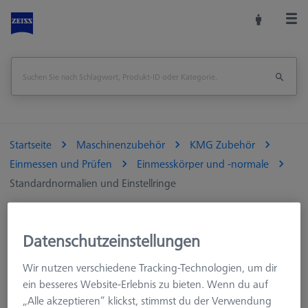
Startseite
Maschinenzubehör
KMG Zubehör
Einmessen und Prüfen
Einmesskörper und -normale
Standardnormalien und Einstellringe
Datenschutzeinstellungen
Standardnormalien und Einstellringe
Wir nutzen verschiedene Tracking-Technologien, um dir
ein besseres Website-Erlebnis zu bieten. Wenn du auf
Standardnormalien mit erhöhter Genauigkeit.
„Alle akzeptieren“ klickst, stimmst du der Verwendung