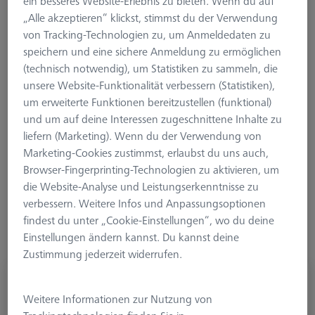
ein besseres Website-Erlebnis zu bieten. Wenn du auf
Messgerät. Ob optisch, taktil oder per Computertomograph –
„Alle akzeptieren“ klickst, stimmst du der Verwendung
das speziell für die Messtechnik entwickelte Zubehör sorgt für
von Tracking-Technologien zu, um Anmeldedaten zu
zuverlässige Messergebnisse und beschleunigen viele
speichern und eine sichere Anmeldung zu ermöglichen
Arbeitsprozesse. ZEISS Maschinenzubehör ist speziell
(technisch notwendig), um Statistiken zu sammeln, die
entwickelt um bestehende Maschinen zu optimieren. Je nach
unsere Website-Funktionalität verbessern (Statistiken),
Anforderung können diese Zusatzprodukte die
um erweiterte Funktionen bereitzustellen (funktional)
Maschinenperformance deutlich verbessern. Schneller,
und um auf deine Interessen zugeschnittene Inhalte zu
Genauer oder Vergleichbarer sind die häufigsten
liefern (Marketing). Wenn du der Verwendung von
Optimierungsthemen. ZEISS bietet für alle Punkte Lösungen,
Marketing-Cookies zustimmst, erlaubst du uns auch,
die schnell und einfach an das entsprechende Gerät adaptiert
Browser-Fingerprinting-Technologien zu aktivieren, um
werden können. Messhilfsmittel dienen dazu die
die Website-Analyse und Leistungserkenntnisse zu
Messaufgaben zu unterstützen oder zu erfüllen und
verbessern. Weitere Infos und Anpassungsoptionen
Prüfkörper durch regelmäßige Überprüfung die
findest du unter „Cookie-Einstellungen“, wo du deine
Genauigkeitsanforderungen der Maschine auf Dauer zu
Einstellungen ändern kannst. Du kannst deine
gewährleisten.
Zustimmung jederzeit widerrufen.
Weitere Informationen zur Nutzung von