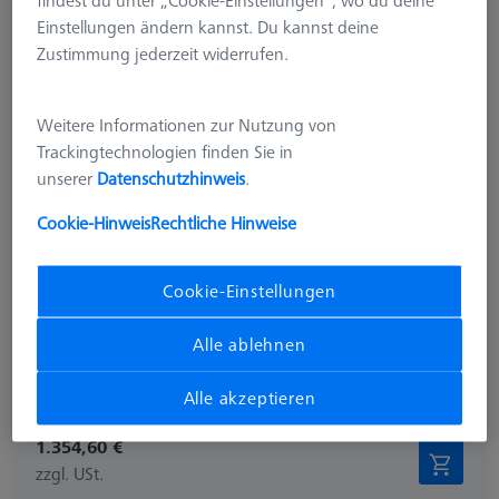
findest du unter „Cookie-Einstellungen“, wo du deine
Einstellungen ändern kannst. Du kannst deine
Zustimmung jederzeit widerrufen.
Weitere Informationen zur Nutzung von
Trackingtechnologien finden Sie in
unserer
Datenschutzhinweis
.
Cookie-Hinweis
Rechtliche Hinweise
Cookie-Einstellungen
Produktart
Palettenaufnahme
Material
Aluminium
Alle ablehnen
Anwendung
Befestigen
Raster
Ohne
Alle akzeptieren
1.354,60 €
zzgl. USt.