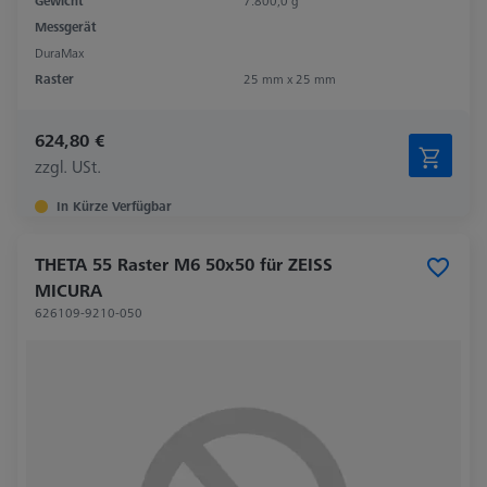
Gewicht
7.800,0 g
Messgerät
DuraMax
Raster
25 mm x 25 mm
624,80 €
zzgl. USt.
In Kürze Verfügbar
THETA 55 Raster M6 50x50 für ZEISS
MICURA
626109-9210-050