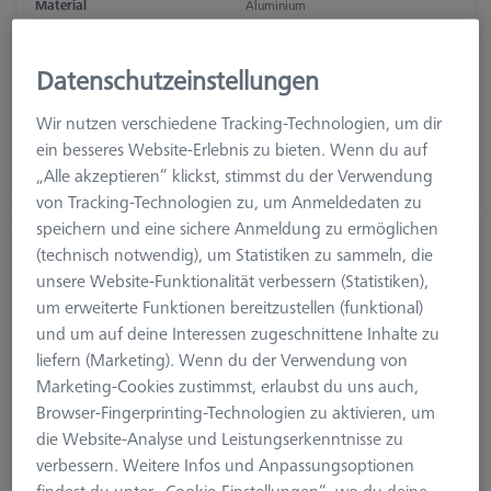
Material
Aluminium
Anwendung
Befestigen
Raster
50 mm x 50 mm
Datenschutzeinstellungen
2.226,20 €
Wir nutzen verschiedene Tracking-Technologien, um dir
zzgl. USt.
ein besseres Website-Erlebnis zu bieten. Wenn du auf
„Alle akzeptieren“ klickst, stimmst du der Verwendung
Auf Bestellung hergestellt
von Tracking-Technologien zu, um Anmeldedaten zu
speichern und eine sichere Anmeldung zu ermöglichen
Grundaufnahmeplatte für Palette THETA
(technisch notwendig), um Statistiken zu sammeln, die
55, M12
unsere Website-Funktionalität verbessern (Statistiken),
626109-9220-512
um erweiterte Funktionen bereitzustellen (funktional)
und um auf deine Interessen zugeschnittene Inhalte zu
liefern (Marketing). Wenn du der Verwendung von
Marketing-Cookies zustimmst, erlaubst du uns auch,
Browser-Fingerprinting-Technologien zu aktivieren, um
die Website-Analyse und Leistungserkenntnisse zu
verbessern. Weitere Infos und Anpassungsoptionen