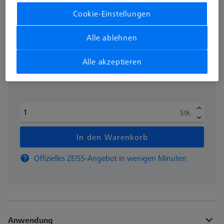
626109-9512-100
Cookie-Einstellungen
zzgl. USt.
703,50 €
Alle ablehnen
Alle akzeptieren
Auf Bestellung hergestellt
Stk
In den Warenkorb
Offizielles ZEISS-Angebot in wenigen Minuten
Anwendung