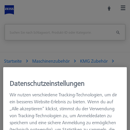
Startseite
Maschinenzubehör
KMG Zubehör
Aufspannmittel
Paletten und Rasterplatten
Optisch-taktile KMG
Datenschutzeinstellungen
Leiste zu Befestigung Kalibriernormal für ZEISS O-INSPECT 543
Wir nutzen verschiedene Tracking-Technologien, um dir
Seite drucken
Übersicht
ein besseres Website-Erlebnis zu bieten. Wenn du auf
„Alle akzeptieren“ klickst, stimmst du der Verwendung
von Tracking-Technologien zu, um Anmeldedaten zu
speichern und eine sichere Anmeldung zu ermöglichen
(technisch notwendig), um Statistiken zu sammeln, die