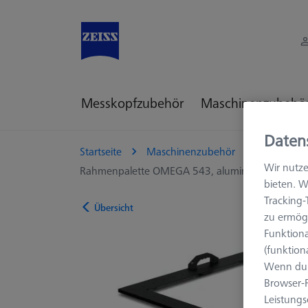
Messkopfzubehör
Maschinenzubehö
Daten
Startseite
Maschinenzubehör
KMG Zube
Wir nutze
Rahmenpalette OMEGA 543, aluminum + Klarglas,
bieten. W
Tracking
Übersicht
zu ermögl
Funktiona
(funktion
Wenn du 
Browser-F
Leistungs