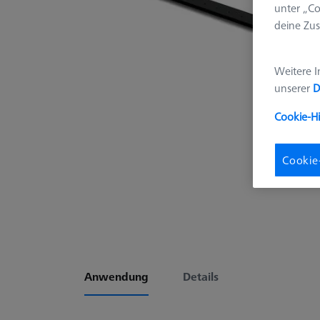
unter „Co
deine Zus
Weitere I
unserer
D
Cookie-H
Cookie
Anwendung
Details