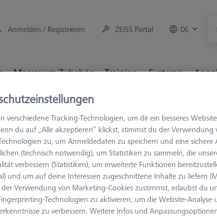
Anmelden / Registrieren
ZEISS Portal
DE
r
Messraum-Zubehör
Training
Systeme
Ange
schutzeinstellungen
hör
Aufspannmittel
Paletten und Rasterplatten
Optis
n verschiedene Tracking-Technologien, um dir ein besseres Website
 mit TSI
enn du auf „Alle akzeptieren“ klickst, stimmst du der Verwendung
-Technologien zu, um Anmeldedaten zu speichern und eine sicher
ichen (technisch notwendig), um Statistiken zu sammeln, die unser
lität verbessern (Statistiken), um erweiterte Funktionen bereitzustel
al) und um auf deine Interessen zugeschnittene Inhalte zu liefern (M
OMEGA 543
der Verwendung von Marketing-Cookies zustimmst, erlaubst du un
Rahmenpal
ingerprinting-Technologien zu aktivieren, um die Website-Analyse
aluminum +
erkenntnisse zu verbessern. Weitere Infos und Anpassungsoptionen