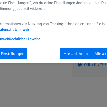
okie-Einstellungen“, wo du deine Einstellungen ändern kannst. Du
626109-9512-025
timmung jederzeit widerrufen.
1.372,
nformationen zur Nutzung von Trackingtechnologien finden Sie in
atenschutzhinweis
.
Verfügbar
inweis
Rechtliche Hinweise
-Einstellungen
Alle ablehnen
Alle a
Stk
Offizielles Z