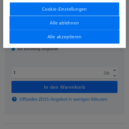
Acrylglas
Cookie-Einstellungen
626109-8512-012
Alle ablehnen
zzgl. USt.
180,70 €
Alle akzeptieren
Auf Bestellung hergestellt
Stk
In den Warenkorb
Offizielles ZEISS-Angebot in wenigen Minuten