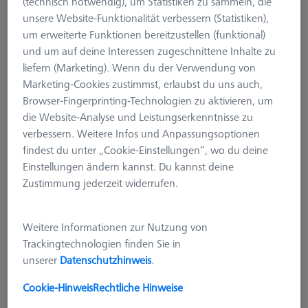
(technisch notwendig), um Statistiken zu sammeln, die
unsere Website-Funktionalität verbessern (Statistiken),
um erweiterte Funktionen bereitzustellen (funktional)
und um auf deine Interessen zugeschnittene Inhalte zu
liefern (Marketing). Wenn du der Verwendung von
Marketing-Cookies zustimmst, erlaubst du uns auch,
Browser-Fingerprinting-Technologien zu aktivieren, um
die Website-Analyse und Leistungserkenntnisse zu
verbessern. Weitere Infos und Anpassungsoptionen
findest du unter „Cookie-Einstellungen“, wo du deine
Einstellungen ändern kannst. Du kannst deine
Zustimmung jederzeit widerrufen.
Weitere Informationen zur Nutzung von
Trackingtechnologien finden Sie in
unserer
Datenschutzhinweis
.
OMEGA 543
Ersatz-Glaseinsatz für
Cookie-Hinweis
Rechtliche Hinweise
Rahmenpalette OMEGA 543,