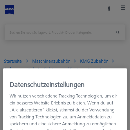
Startseite
Maschinenzubehör
KMG Zubehör
Aufspannmittel
Paletten und Rasterplatten
Optisch-taktile KMG
Datenschutzeinstellungen
Ersatz-Glaseinsatz für Rahmenpalette OMEGA 543, Acrylglas
Wir nutzen verschiedene Tracking-Technologien, um dir
Seite drucken
Übersicht
ein besseres Website-Erlebnis zu bieten. Wenn du auf
„Alle akzeptieren“ klickst, stimmst du der Verwendung
von Tracking-Technologien zu, um Anmeldedaten zu
speichern und eine sichere Anmeldung zu ermöglichen