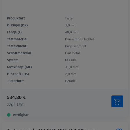
Produktart
Taster
Ø Kugel (DK)
3,0 mm
Länge (L)
40,0 mm
Tastmaterial
Diamantbeschichtet
Tastelement
Kugelsegment
Schaftmaterial
Hartmetall
System
M3 XXT
Messlänge (ML)
31,0 mm
Ø Schaft (DS)
2,0 mm
Tasterform
Gerade
534,80 €
zzgl. USt.
Verfügbar