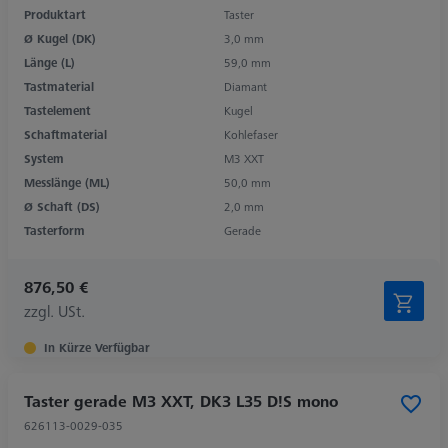
Produktart
Taster
Ø Kugel (DK)
3,0 mm
Länge (L)
59,0 mm
Tastmaterial
Diamant
Tastelement
Kugel
Schaftmaterial
Kohlefaser
System
M3 XXT
Messlänge (ML)
50,0 mm
Ø Schaft (DS)
2,0 mm
Tasterform
Gerade
876,50 €
zzgl. USt.
In Kürze Verfügbar
Taster gerade M3 XXT, DK3 L35 D!S mono
626113-0029-035