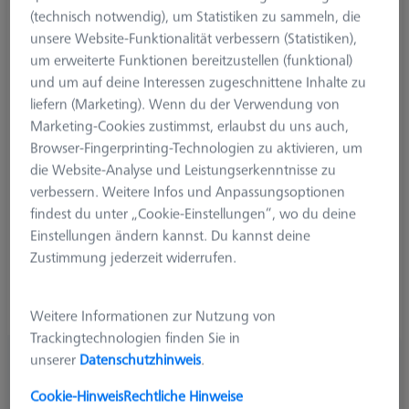
(technisch notwendig), um Statistiken zu sammeln, die
unsere Website-Funktionalität verbessern (Statistiken),
um erweiterte Funktionen bereitzustellen (funktional)
und um auf deine Interessen zugeschnittene Inhalte zu
liefern (Marketing). Wenn du der Verwendung von
Produktart
Taster
Marketing-Cookies zustimmst, erlaubst du uns auch,
Ø Kugel (DK)
2,0 mm
Browser-Fingerprinting-Technologien zu aktivieren, um
Länge (L)
64,0 mm
die Website-Analyse und Leistungserkenntnisse zu
Tastmaterial
Diamantbeschichtet
verbessern. Weitere Infos und Anpassungsoptionen
Tastelement
Kugelsegment
findest du unter „Cookie-Einstellungen“, wo du deine
Schaftmaterial
Hartmetall
Einstellungen ändern kannst. Du kannst deine
System
M3 XXT
Zustimmung jederzeit widerrufen.
Messlänge (ML)
55,0 mm
Ø Schaft (DS)
1,5 mm
Tasterform
Gerade
Weitere Informationen zur Nutzung von
Trackingtechnologien finden Sie in
unserer
Datenschutzhinweis
.
534,80 €
zzgl. USt.
Cookie-Hinweis
Rechtliche Hinweise