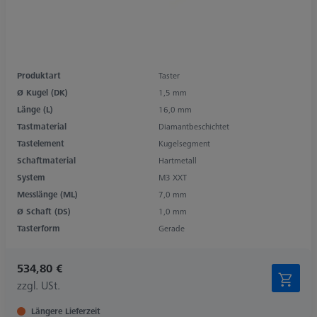
Produktart
Taster
Ø Kugel (DK)
1,5 mm
Länge (L)
16,0 mm
Tastmaterial
Diamantbeschichtet
Tastelement
Kugelsegment
Schaftmaterial
Hartmetall
System
M3 XXT
Messlänge (ML)
7,0 mm
Ø Schaft (DS)
1,0 mm
Tasterform
Gerade
534,80 €
zzgl. USt.
Längere Lieferzeit