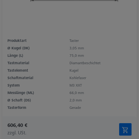
Produktart
Taster
Ø Kugel (DK)
3,05 mm
Länge (L)
75,0 mm
Tastmaterial
Diamantbeschichtet
Tastelement
Kugel
Schaftmaterial
Kohlefaser
System
M3 XXT
Messlänge (ML)
66,0 mm
Ø Schaft (DS)
2,0 mm
Tasterform
Gerade
606,40 €
zzgl. USt.