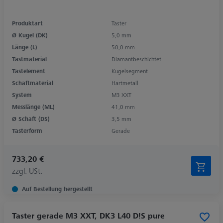
Produktart
Taster
Ø Kugel (DK)
5,0 mm
Länge (L)
50,0 mm
Tastmaterial
Diamantbeschichtet
Tastelement
Kugelsegment
Schaftmaterial
Hartmetall
System
M3 XXT
Messlänge (ML)
41,0 mm
Ø Schaft (DS)
3,5 mm
Tasterform
Gerade
733,20 €
zzgl. USt.
Auf Bestellung hergestellt
Taster gerade M3 XXT, DK3 L40 D!S pure