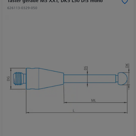
Taster gerade M3 XXT, DK5 L50 D!S mono
626113-0329-050