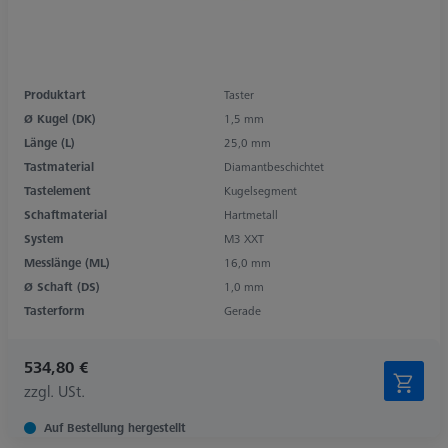
Produktart
Taster
Ø Kugel (DK)
1,5 mm
Länge (L)
25,0 mm
Tastmaterial
Diamantbeschichtet
Tastelement
Kugelsegment
Schaftmaterial
Hartmetall
System
M3 XXT
Messlänge (ML)
16,0 mm
Ø Schaft (DS)
1,0 mm
Tasterform
Gerade
534,80 €
zzgl. USt.
Auf Bestellung hergestellt