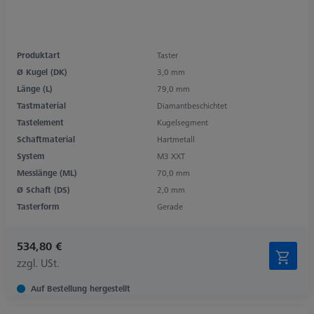
Produktart
Taster
Ø Kugel (DK)
3,0 mm
Länge (L)
79,0 mm
Tastmaterial
Diamantbeschichtet
Tastelement
Kugelsegment
Schaftmaterial
Hartmetall
System
M3 XXT
Messlänge (ML)
70,0 mm
Ø Schaft (DS)
2,0 mm
Tasterform
Gerade
534,80 €
zzgl. USt.
Auf Bestellung hergestellt