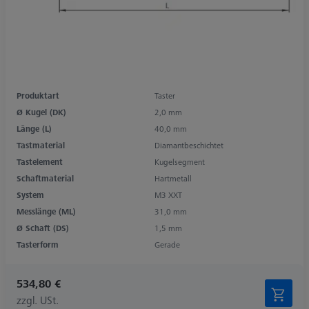
Produktart
Taster
Ø Kugel (DK)
2,0 mm
Länge (L)
40,0 mm
Tastmaterial
Diamantbeschichtet
Tastelement
Kugelsegment
Schaftmaterial
Hartmetall
System
M3 XXT
Messlänge (ML)
31,0 mm
Ø Schaft (DS)
1,5 mm
Tasterform
Gerade
534,80 €
zzgl. USt.