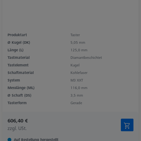
Produktart
Taster
Ø Kugel (DK)
5,05 mm
Länge (L)
125,0 mm
Tastmaterial
Diamantbeschichtet
Tastelement
Kugel
Schaftmaterial
Kohlefaser
System
M3 XXT
Messlänge (ML)
116,0 mm
Ø Schaft (DS)
3,5 mm
Tasterform
Gerade
606,40 €
zzgl. USt.
Auf Bestellung hergestellt