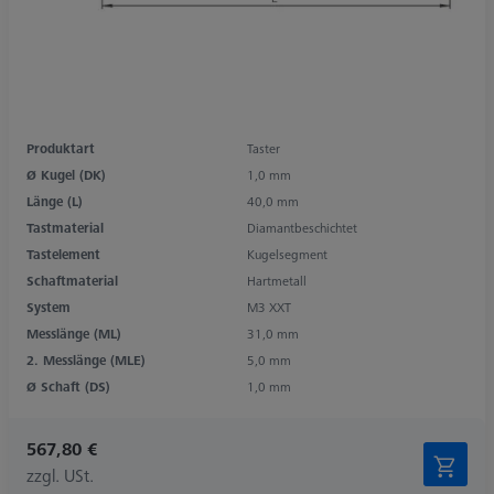
Produktart
Taster
Ø Kugel (DK)
1,0 mm
Länge (L)
40,0 mm
Tastmaterial
Diamantbeschichtet
Tastelement
Kugelsegment
Schaftmaterial
Hartmetall
System
M3 XXT
Messlänge (ML)
31,0 mm
2. Messlänge (MLE)
5,0 mm
Ø Schaft (DS)
1,0 mm
567,80 €
zzgl. USt.