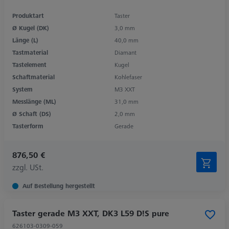
Produktart
Taster
Ø Kugel (DK)
3,0 mm
Länge (L)
40,0 mm
Tastmaterial
Diamant
Tastelement
Kugel
Schaftmaterial
Kohlefaser
System
M3 XXT
Messlänge (ML)
31,0 mm
Ø Schaft (DS)
2,0 mm
Tasterform
Gerade
876,50 €
zzgl. USt.
Auf Bestellung hergestellt
Taster gerade M3 XXT, DK3 L59 D!S pure
626103-0309-059