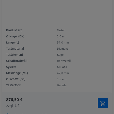
Produktart
Taster
Ø Kugel (DK)
2,0 mm
Länge (L)
51,0 mm
Tastmaterial
Diamant
Tastelement
Kugel
Schaftmaterial
Hartmetall
System
M3 XXT
Messlänge (ML)
42,0 mm
Ø Schaft (DS)
1,5 mm
Tasterform
Gerade
876,50 €
zzgl. USt.