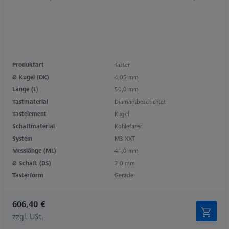
Produktart
Taster
Ø Kugel (DK)
4,05 mm
Länge (L)
50,0 mm
Tastmaterial
Diamantbeschichtet
Tastelement
Kugel
Schaftmaterial
Kohlefaser
System
M3 XXT
Messlänge (ML)
41,0 mm
Ø Schaft (DS)
2,0 mm
Tasterform
Gerade
606,40 €
zzgl. USt.