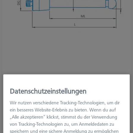
Produktart
Taster
Ø Kugel (DK)
2,0 mm
Datenschutzeinstellungen
Länge (L)
34,0 mm
Tastmaterial
Diamantbeschichtet
Wir nutzen verschiedene Tracking-Technologien, um dir
Tastelement
Kugelsegment
ein besseres Website-Erlebnis zu bieten. Wenn du auf
Schaftmaterial
Hartmetall
„Alle akzeptieren“ klickst, stimmst du der Verwendung
System
M5
von Tracking-Technologien zu, um Anmeldedaten zu
Messlänge (ML)
24,0 mm
speichern und eine sichere Anmeldung zu ermöglichen