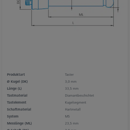
Produktart
Taster
Ø Kugel (DK)
3,0 mm
Länge (L)
33,5 mm
Tastmaterial
Diamantbeschichtet
Tastelement
Kugelsegment
Schaftmaterial
Hartmetall
System
M5
Messlänge (ML)
23,5 mm