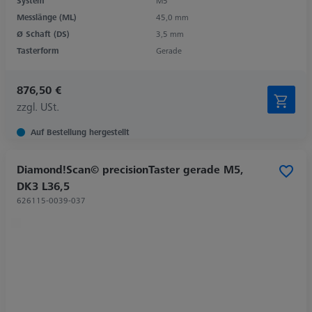
System
M5
Messlänge (ML)
45,0 mm
Ø Schaft (DS)
3,5 mm
Tasterform
Gerade
876,50 €
zzgl. USt.
Auf Bestellung hergestellt
Diamond!Scan© precisionTaster gerade M5,
DK3 L36,5
626115-0039-037