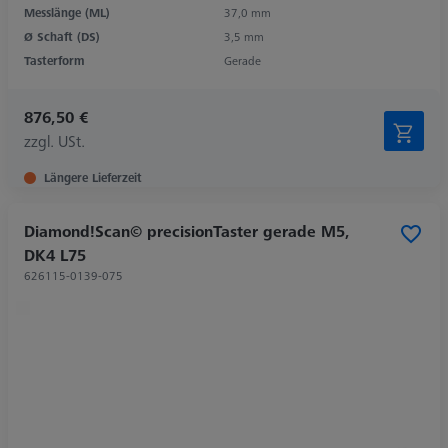
Messlänge (ML)
37,0 mm
Ø Schaft (DS)
3,5 mm
Tasterform
Gerade
876,50 €
zzgl. USt.
Längere Lieferzeit
Diamond!Scan© precisionTaster gerade M5,
DK4 L75
626115-0139-075