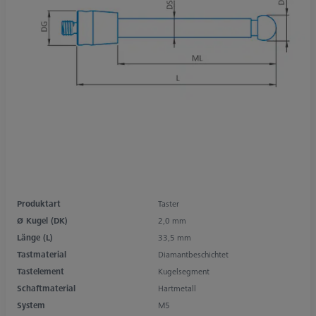
Produktart
Taster
Ø Kugel (DK)
2,0 mm
Länge (L)
33,5 mm
Tastmaterial
Diamantbeschichtet
Tastelement
Kugelsegment
Schaftmaterial
Hartmetall
System
M5