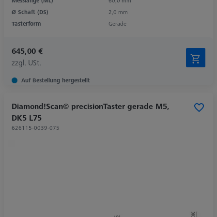
Messlänge (ML)
60,0 mm
Ø Schaft (DS)
2,0 mm
Tasterform
Gerade
645,00 €
zzgl. USt.
Auf Bestellung hergestellt
Diamond!Scan© precisionTaster gerade M5,
DK5 L75
626115-0039-075