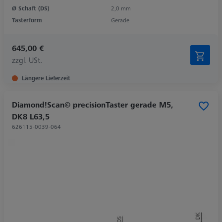
Ø Schaft (DS)
2,0 mm
Tasterform
Gerade
645,00 €
zzgl. USt.
Längere Lieferzeit
Diamond!Scan© precisionTaster gerade M5,
DK8 L63,5
626115-0039-064