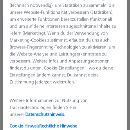
Ø Schaft (DS)
1,5 mm
(technisch notwendig), um Statistiken zu sammeln, die
Tasterform
Gerade
unsere Website-Funktionalität verbessern (Statistiken),
um erweiterte Funktionen bereitzustellen (funktional)
645,00 €
und um auf deine Interessen zugeschnittene Inhalte zu
zzgl. USt.
liefern (Marketing). Wenn du der Verwendung von
Marketing-Cookies zustimmst, erlaubst du uns auch,
Längere Lieferzeit
Browser-Fingerprinting-Technologien zu aktivieren, um
die Website-Analyse und Leistungserkenntnisse zu
Diamond!Scan© precisionTaster gerade M5,
verbessern. Weitere Infos und Anpassungsoptionen
DK3 L33,5
findest du unter „Cookie-Einstellungen“, wo du deine
626115-0039-034
Einstellungen ändern kannst. Du kannst deine
Zustimmung jederzeit widerrufen.
Weitere Informationen zur Nutzung von
Trackingtechnologien finden Sie in
unserer
Datenschutzhinweis
.
Cookie-Hinweis
Rechtliche Hinweise