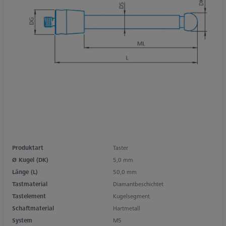
Produktart
Taster
Ø Kugel (DK)
5,0 mm
Länge (L)
50,0 mm
Tastmaterial
Diamantbeschichtet
Tastelement
Kugelsegment
Schaftmaterial
Hartmetall
System
M5