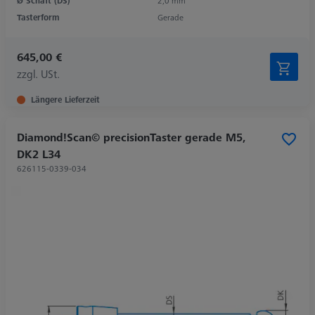
Ø Schaft (DS)
2,0 mm
Tasterform
Gerade
645,00 €
zzgl. USt.
Längere Lieferzeit
Diamond!Scan© precisionTaster gerade M5,
DK2 L34
626115-0339-034