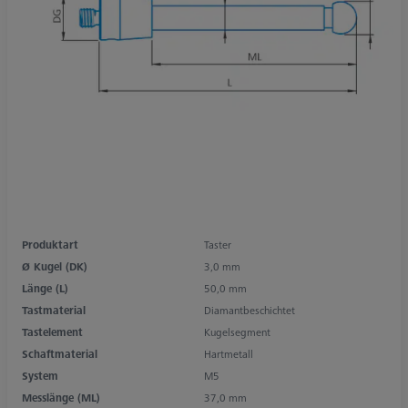
Produktart
Taster
Ø Kugel (DK)
3,0 mm
Länge (L)
50,0 mm
Tastmaterial
Diamantbeschichtet
Tastelement
Kugelsegment
Schaftmaterial
Hartmetall
System
M5
Messlänge (ML)
37,0 mm