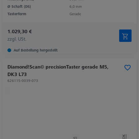
Ø Schaft (DS)
6,0 mm
Tasterform
Gerade
1.029,30 €
zzgl. USt.
Auf Bestellung hergestellt
Diamond!Scan© precisionTaster gerade M5,
DK3 L73
626115-0039-073