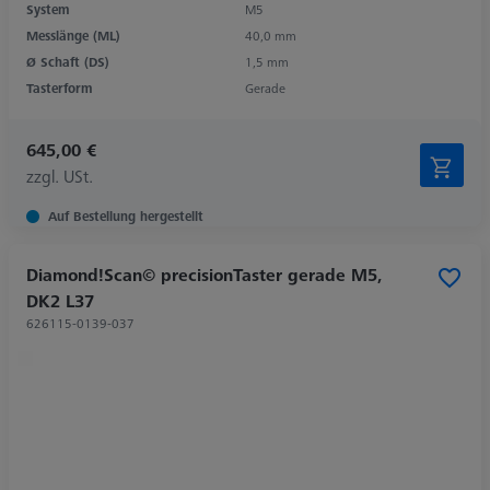
System
M5
Messlänge (ML)
40,0 mm
Ø Schaft (DS)
1,5 mm
Tasterform
Gerade
645,00 €
zzgl. USt.
Auf Bestellung hergestellt
Diamond!Scan© precisionTaster gerade M5,
DK2 L37
626115-0139-037