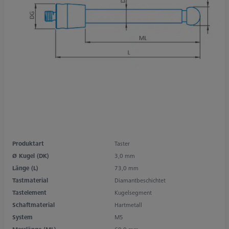
Produktart
Taster
Ø Kugel (DK)
3,0 mm
Länge (L)
73,0 mm
Tastmaterial
Diamantbeschichtet
Tastelement
Kugelsegment
Schaftmaterial
Hartmetall
System
M5