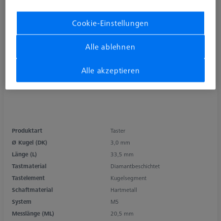
Cookie-Einstellungen
Alle ablehnen
Alle akzeptieren
Produktart
Taster
Ø Kugel (DK)
3,0 mm
Länge (L)
33,5 mm
Tastmaterial
Diamantbeschichtet
Tastelement
Kugelsegment
Schaftmaterial
Hartmetall
System
M5
Messlänge (ML)
20,5 mm