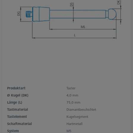
Produktart
Taster
Ø Kugel (DK)
4,0 mm
Länge (L)
75,0 mm
Tastmaterial
Diamantbeschichtet
Tastelement
Kugelsegment
Schaftmaterial
Hartmetall
System
M5