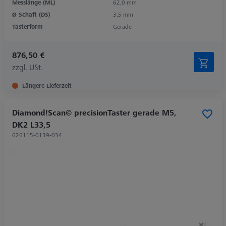
Messlänge (ML)
62,0 mm
Ø Schaft (DS)
3,5 mm
Tasterform
Gerade
876,50 €
zzgl. USt.
Längere Lieferzeit
Diamond!Scan© precisionTaster gerade M5,
DK2 L33,5
626115-0139-034