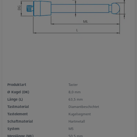
Produktart
Taster
Ø Kugel (DK)
8,0 mm
Länge (L)
63,5 mm
Tastmaterial
Diamantbeschichtet
Tastelement
Kugelsegment
Schaftmaterial
Hartmetall
System
M5
Messlänge (ML)
50,5 mm