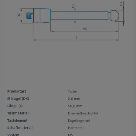
Produktart
Taster
Ø Kugel (DK)
2,0 mm
Länge (L)
50,0 mm
Tastmaterial
Diamantbeschichtet
Tastelement
Kugelsegment
Schaftmaterial
Hartmetall
System
M5