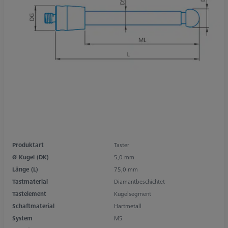
Produktart
Taster
Ø Kugel (DK)
5,0 mm
Länge (L)
75,0 mm
Tastmaterial
Diamantbeschichtet
Tastelement
Kugelsegment
Schaftmaterial
Hartmetall
System
M5