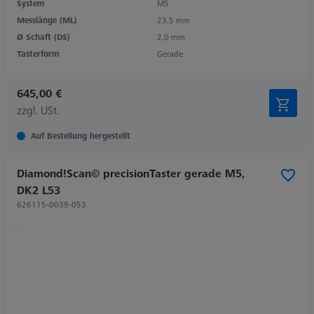
System
M5
Messlänge (ML)
23,5 mm
Ø Schaft (DS)
2,0 mm
Tasterform
Gerade
645,00 €
zzgl. USt.
Auf Bestellung hergestellt
Diamond!Scan© precisionTaster gerade M5,
DK2 L53
626115-0039-053