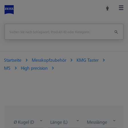
Startseite
Messkopfzubehör
KMG Taster
M5
High precision
Ø Kugel (DK)
Länge (L)
Messlänge (ML)