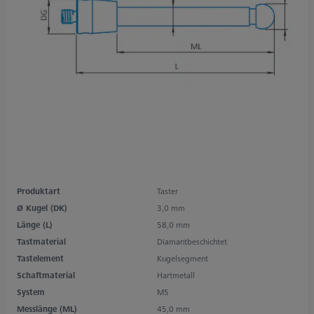
Produktart
Taster
Ø Kugel (DK)
3,0 mm
Länge (L)
58,0 mm
Tastmaterial
Diamantbeschichtet
Tastelement
Kugelsegment
Schaftmaterial
Hartmetall
System
M5
Messlänge (ML)
45,0 mm