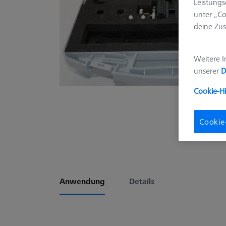
Leistungs
unter „Co
deine Zus
Weitere I
unserer
D
Cookie-H
Cookie
Anwendung
Details