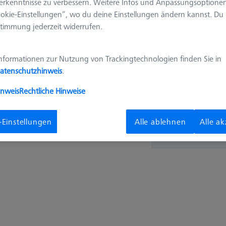
erkenntnisse zu verbessern. Weitere Infos und Anpassungsoptionen
okie-Einstellungen“, wo du deine Einstellungen ändern kannst. Du
787,6
timmung jederzeit widerrufen.
nformationen zur Nutzung von Trackingtechnologien finden Sie in
Verfügbar
atenschutzhinweis
.
inweis
Rechtliche Hinweise
Stk
-Einstellungen
Alle ablehnen
Alle a
Offizielles Z