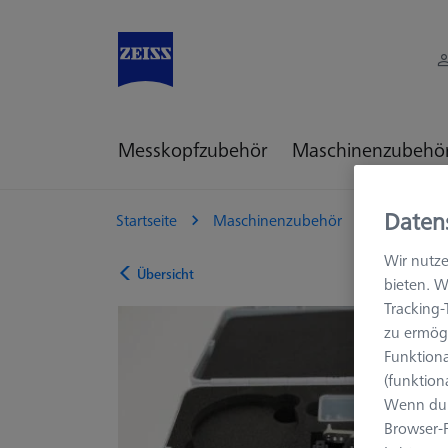
Messkopfzubehör
Maschinenzubehö
Daten
Startseite
Maschinenzubehör
KMG Zube
Wir nutze
Übersicht
bieten. W
Tracking
zu ermögl
Funktiona
(funktion
Wenn du 
Browser-F