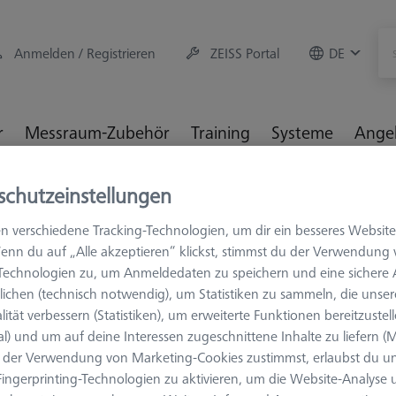
Anmelden / Registrieren
ZEISS Portal
DE
r
Messraum-Zubehör
Training
Systeme
Ange
schutzeinstellungen
hör
Aufspannmittel
Taktile Anwendungen
Omnifix Gr
n verschiedene Tracking-Technologien, um dir ein besseres Website
enn du auf „Alle akzeptieren“ klickst, stimmst du der Verwendung
-Technologien zu, um Anmeldedaten zu speichern und eine sicher
ichen (technisch notwendig), um Statistiken zu sammeln, die unser
GREIFER SETS
lität verbessern (Statistiken), um erweiterte Funktionen bereitzustel
Omnifix Gre
al) und um auf deine Interessen zugeschnittene Inhalte zu liefern (M
50, 13-teili
der Verwendung von Marketing-Cookies zustimmst, erlaubst du un
ingerprinting-Technologien zu aktivieren, um die Website-Analyse
626170-0011-128