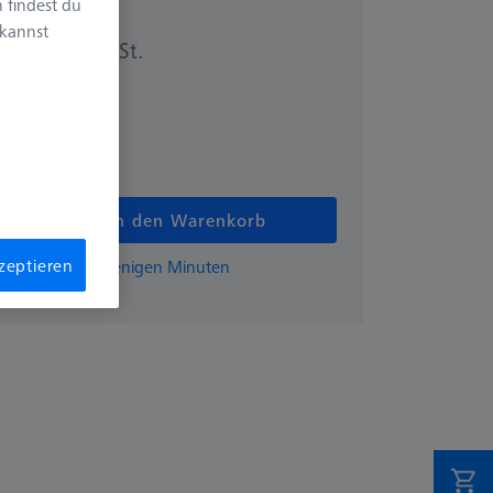
 findest du
 kannst
zzgl. USt.
0 €
In den Warenkorb
kzeptieren
EISS-Angebot in wenigen Minuten