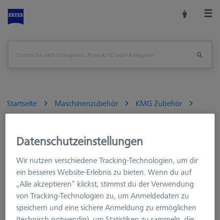
Startseite
Maschinenzubehör
KMG Zubehör
Aufspannmittel
OmniFix Dreibacken-Kranzspannfutter ultraflach Ø55 mm
Datenschutzeinstellungen
Seite drucken
Übersicht
Wir nutzen verschiedene Tracking-Technologien, um dir
ein besseres Website-Erlebnis zu bieten. Wenn du auf
„Alle akzeptieren“ klickst, stimmst du der Verwendung
von Tracking-Technologien zu, um Anmeldedaten zu
speichern und eine sichere Anmeldung zu ermöglichen
(technisch notwendig), um Statistiken zu sammeln, die