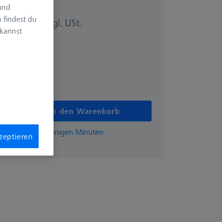
 und
 findest du
zzgl. USt.
00 €
 kannst
In den Warenkorb
EISS-Angebot in wenigen Minuten
kzeptieren