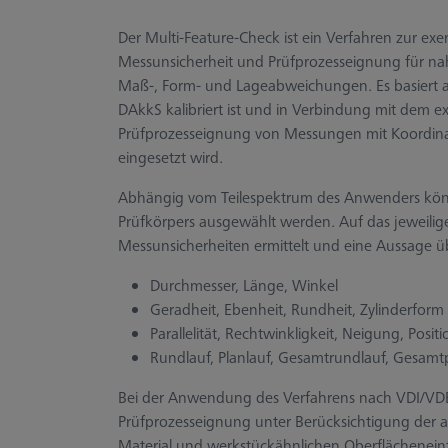
Der Multi-Feature-Check ist ein Verfahren zur e
Messunsicherheit und Prüfprozesseignung für n
Maß-, Form- und Lageabweichungen. Es basiert auf
DAkkS kalibriert ist und in Verbindung mit dem 
Prüfprozesseignung von Messungen mit Koordin
eingesetzt wird.
Abhängig vom Teilespektrum des Anwenders könne
Prüfkörpers ausgewählt werden. Auf das jeweili
Messunsicherheiten ermittelt und eine Aussage ü
Durchmesser, Länge, Winkel
Geradheit, Ebenheit, Rundheit, Zylinderform
Parallelität, Rechtwinkligkeit, Neigung, Positi
Rundlauf, Planlauf, Gesamtrundlauf, Gesamt
Bei der Anwendung des Verfahrens nach VDI/VDE
Prüfprozesseignung unter Berücksichtigung der 
Material und werkstückähnlichen Oberflächeneinflü