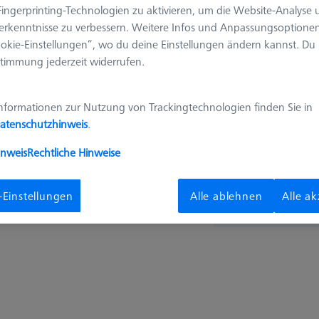
ingerprinting-Technologien zu aktivieren, um die Website-Analyse
erkenntnisse zu verbessern. Weitere Infos und Anpassungsoptionen
6.039,
okie-Einstellungen“, wo du deine Einstellungen ändern kannst. Du
timmung jederzeit widerrufen.
Längere Lieferzeit
nformationen zur Nutzung von Trackingtechnologien finden Sie in
atenschutzhinweis
.
inweis
Rechtliche Hinweise
Stk
Offizielles Z
-Einstellungen
Alle ablehnen
Alle a