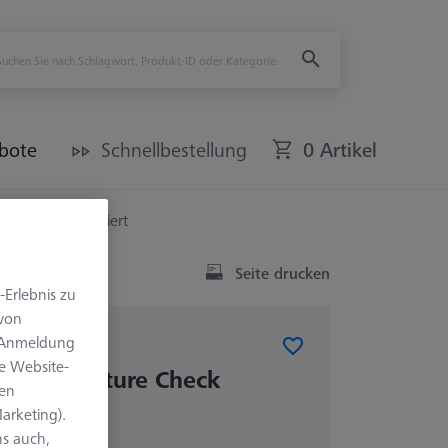
bote
Schnellbestellung
0 Artikel
heck mini kalibriert
Seite drucken
-Erlebnis zu
 von
e Anmeldung
e Website-
 Multi Feature Check
len
ert
arketing).
s auch,