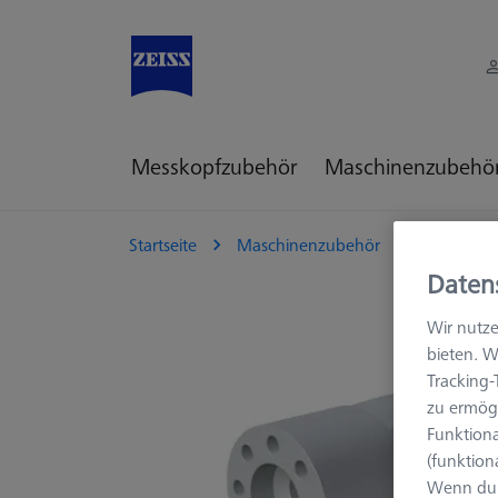
Messkopfzubehör
Maschinenzubehö
Startseite
Maschinenzubehör
KMG Zube
Daten
Wir nutze
bieten. W
Tracking
zu ermögl
Funktiona
(funktion
Wenn du 