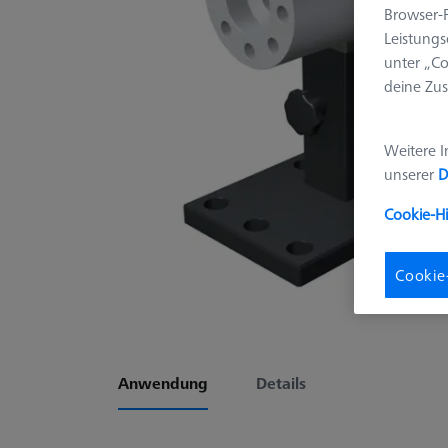
Browser-F
Leistungs
unter „Co
deine Zus
Weitere I
unserer
D
Cookie-H
Cookie
Anwendung
Details