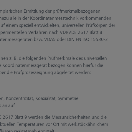
xemplarischen Ermittlung der prüfmerkmalbezogenen
ahezu alle in der Koordinatenmesstechnik vorkommenden
 einem speziell entwickelten, universellen Prüfkörper, der
experimentellen Verfahren nach VDI/VDE 2617 Blatt 8
atenmessgeräten bzw. VDA5 oder DIN EN ISO 15530-3
n z. B. die folgenden Prüfmerkmale des universellen
ge Koordinatenmessgerät bezogen können hierfür die
ber die Prüfprozesseignung abgeleitet werden:
on, Konzentrizität, Koaxialität, Symmetrie
planlauf
 2617 Blatt 9 werden die Messunsicherheiten und die
aktuellen Temperaturen vor Ort mit werkstückähnlichem
ssen realitätsnah ermittelt.