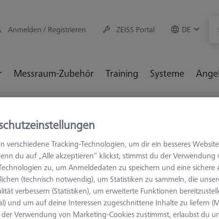
Anmelden / Registrieren
ZEISS Portal
DE
r
Messraum-Zubehör
Training
Systeme
Ange
hör
Prüfkörper
Prüfkörper
Prüfkörper Multi Feature C
schutzeinstellungen
n verschiedene Tracking-Technologien, um dir ein besseres Website
enn du auf „Alle akzeptieren“ klickst, stimmst du der Verwendung
-Technologien zu, um Anmeldedaten zu speichern und eine sicher
PRÜFKÖRPER
ichen (technisch notwendig), um Statistiken zu sammeln, die unser
Prüfkörper
lität verbessern (Statistiken), um erweiterte Funktionen bereitzustel
mini kalibri
al) und um auf deine Interessen zugeschnittene Inhalte zu liefern (M
626106-9355-507
der Verwendung von Marketing-Cookies zustimmst, erlaubst du un