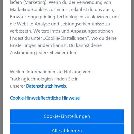
liefern (Marketing). Wenn du der Verwendung von
Marketing-Cookies zustimmst, erlaubst du uns auch,
Browser-Fingerprinting-Technologien zu aktivieren, um
die Website-Analyse und Leistungserkenntnisse zu
verbessern. Weitere Infos und Anpassungsoptionen
findest du unter „Cookie-Einstellungen“, wo du deine
Einstellungen ändern kannst. Du kannst deine
Zustimmung jederzeit widerrufen.
SOFTWARE FÜR PRÜFKÖRPER
Weitere Informationen zur Nutzung von
CALYPSO Multisensor-Check,
Trackingtechnologien finden Sie in
BasLic, PC
unserer
Datenschutzhinweis
.
626001-0830-020
Cookie-Hinweis
Rechtliche Hinweise
zzgl. USt.
1.463,00 €
Cookie-Einstellungen
Längere Lieferzeit
Alle ablehnen