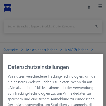
Startseite
Maschinenzubehör
KMG Zubehör
Wechselmagazine
MSR für taktile KMG
Tasterablage (1-fach) für VAST XXT Wechselteller
Datenschutzeinstellungen
Seite drucken
Übersicht
Wir nutzen verschiedene Tracking-Technologien, um dir
ein besseres Website-Erlebnis zu bieten. Wenn du auf
„Alle akzeptieren“ klickst, stimmst du der Verwendung
von Tracking-Technologien zu, um Anmeldedaten zu
speichern und eine sichere Anmeldung zu ermöglichen
(technisch notwendig), um Statistiken zu sammeln, die