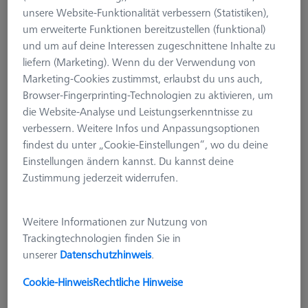
unsere Website-Funktionalität verbessern (Statistiken),
um erweiterte Funktionen bereitzustellen (funktional)
und um auf deine Interessen zugeschnittene Inhalte zu
liefern (Marketing). Wenn du der Verwendung von
Marketing-Cookies zustimmst, erlaubst du uns auch,
Browser-Fingerprinting-Technologien zu aktivieren, um
die Website-Analyse und Leistungserkenntnisse zu
verbessern. Weitere Infos und Anpassungsoptionen
findest du unter „Cookie-Einstellungen“, wo du deine
Einstellungen ändern kannst. Du kannst deine
Zustimmung jederzeit widerrufen.
Weitere Informationen zur Nutzung von
Trackingtechnologien finden Sie in
TASTERABLAGEN
unserer
Datenschutzhinweis
.
Tasterablage (1-fach) für VAST XXT
Wechselteller
Cookie-Hinweis
Rechtliche Hinweise
620161-8511-000