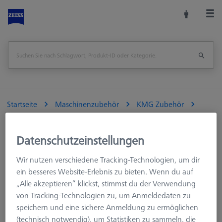
Startseite
Maschinenzubehör
KMG Zubehör
Wechselmagazine
Tasterablage für Taster-Wechselteller MT/VAST
Datenschutzeinstellungen
Seite drucken
Übersicht
Wir nutzen verschiedene Tracking-Technologien, um dir
ein besseres Website-Erlebnis zu bieten. Wenn du auf
„Alle akzeptieren“ klickst, stimmst du der Verwendung
von Tracking-Technologien zu, um Anmeldedaten zu
speichern und eine sichere Anmeldung zu ermöglichen
(technisch notwendig), um Statistiken zu sammeln, die