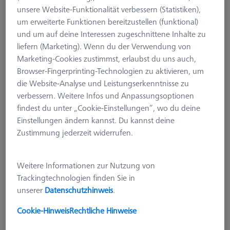
unsere Website-Funktionalität verbessern (Statistiken),
um erweiterte Funktionen bereitzustellen (funktional)
und um auf deine Interessen zugeschnittene Inhalte zu
liefern (Marketing). Wenn du der Verwendung von
Marketing-Cookies zustimmst, erlaubst du uns auch,
Browser-Fingerprinting-Technologien zu aktivieren, um
die Website-Analyse und Leistungserkenntnisse zu
verbessern. Weitere Infos und Anpassungsoptionen
findest du unter „Cookie-Einstellungen“, wo du deine
Einstellungen ändern kannst. Du kannst deine
Zustimmung jederzeit widerrufen.
Weitere Informationen zur Nutzung von
Trackingtechnologien finden Sie in
TASTERABLAGEN
unserer
Datenschutzhinweis
.
Tasterablage für Taster-
Wechselteller MT/VAST
Cookie-Hinweis
Rechtliche Hinweise
600660-8365-000