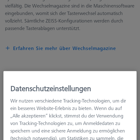
vielfältig. Die Wechselmagazine sind in die Maschinensoftware
eingebunden, womit sich der Tasterwechsel automatisch
vollzieht. Sämtliche ZEISS-Konfigurationen werden durch
passende Tasterablagen unterstützt.
Erfahren Sie mehr über Wechselmagazine
Tasterablage RDS CFS, Einzelablageplatz
Datenschutzeinstellungen
621770-8050-000
Wir nutzen verschiedene Tracking-Technologien, um dir
ein besseres Website-Erlebnis zu bieten. Wenn du auf
„Alle akzeptieren“ klickst, stimmst du der Verwendung
von Tracking-Technologien zu, um Anmeldedaten zu
speichern und eine sichere Anmeldung zu ermöglichen
(technisch notwendig), um Statistiken zu sammeln, die