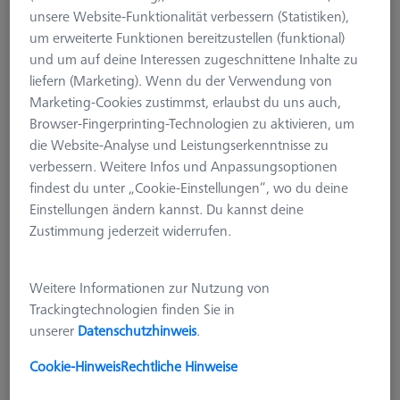
unsere Website-Funktionalität verbessern (Statistiken),
um erweiterte Funktionen bereitzustellen (funktional)
und um auf deine Interessen zugeschnittene Inhalte zu
liefern (Marketing). Wenn du der Verwendung von
Marketing-Cookies zustimmst, erlaubst du uns auch,
Browser-Fingerprinting-Technologien zu aktivieren, um
die Website-Analyse und Leistungserkenntnisse zu
verbessern. Weitere Infos und Anpassungsoptionen
findest du unter „Cookie-Einstellungen“, wo du deine
Einstellungen ändern kannst. Du kannst deine
Zustimmung jederzeit widerrufen.
System Typ
RDS
Weitere Informationen zur Nutzung von
Produktart
Tasterablage
Trackingtechnologien finden Sie in
Anwendung
Lagern
unserer
Datenschutzhinweis
.
397,00 €
Cookie-Hinweis
Rechtliche Hinweise
zzgl. USt.