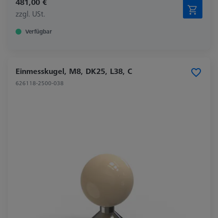
481,00 €
zzgl. USt.
Verfügbar
Einmesskugel, M8, DK25, L38, C
626118-2500-038