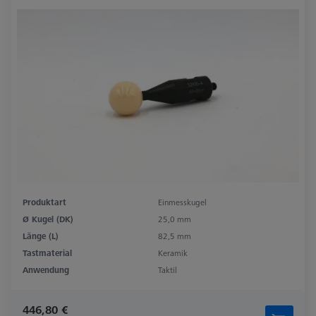
Produktart
Einmesskugel
Ø Kugel (DK)
25,0 mm
Länge (L)
82,5 mm
Tastmaterial
Keramik
Anwendung
Taktil
446,80 €