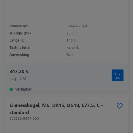
Produktart
Einmesskugel
Ø Kugel (DK)
25,0 mm
Länge (L)
140,0 mm
Tastmaterial
Keramik
Anwendung
Taktil
347,20 €
zzgl. USt.
Verfügbar
Einmesskugel, M6, DK15, DG18, L77,5, C -
standard
600332-8444-000