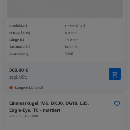
Produktart
Einmesskugel
Ø Kugel (DK)
8,0 mm
Länge (L)
74,0 mm
Tastmaterial
Keramik
Anwendung
Taktil
368,80 €
zzgl. USt.
Längere Lieferzeit
Einmesskugel, M6, DK30, DG18, L85,
Eagle-Eye, TC - mattiert
600332-8466-000