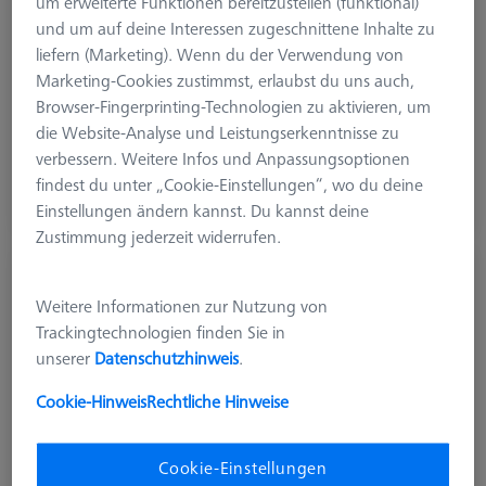
um erweiterte Funktionen bereitzustellen (funktional)
Ø Kugel (DK)
30,0 mm
und um auf deine Interessen zugeschnittene Inhalte zu
Länge (L)
85,0 mm
liefern (Marketing). Wenn du der Verwendung von
Tastmaterial
Keramik
Marketing-Cookies zustimmst, erlaubst du uns auch,
Anwendung
Optisch
Browser-Fingerprinting-Technologien zu aktivieren, um
die Website-Analyse und Leistungserkenntnisse zu
1.653,70 €
verbessern. Weitere Infos und Anpassungsoptionen
zzgl. USt.
findest du unter „Cookie-Einstellungen“, wo du deine
Einstellungen ändern kannst. Du kannst deine
Verfügbar
Zustimmung jederzeit widerrufen.
Einmesskugel, M6, DK30, DG18, L85, C -
expert
Weitere Informationen zur Nutzung von
600332-8446-001
Trackingtechnologien finden Sie in
unserer
Datenschutzhinweis
.
Cookie-Hinweis
Rechtliche Hinweise
Cookie-Einstellungen