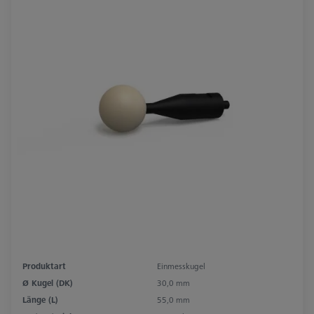
Produktart
Einmesskugel
Ø Kugel (DK)
30,0 mm
Länge (L)
55,0 mm