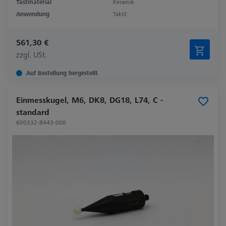
Tastmaterial
Keramik
Anwendung
Taktil
561,30 €
zzgl. USt.
Auf Bestellung hergestellt
Einmesskugel, M6, DK8, DG18, L74, C -
standard
600332-8443-000