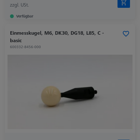
zzgl. USt.
Verfügbar
Einmesskugel, M6, DK30, DG18, L85, C -
basic
600332-8456-000