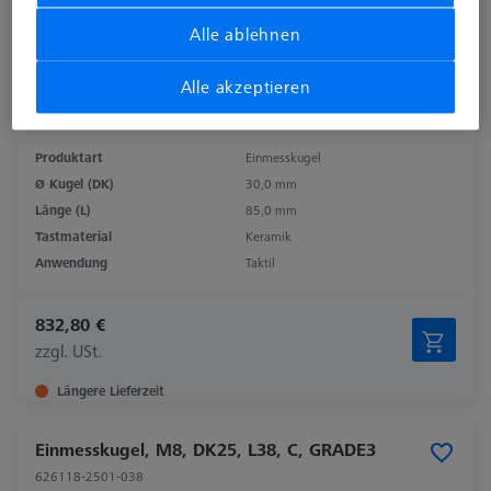
Alle ablehnen
Alle akzeptieren
Produktart
Einmesskugel
Ø Kugel (DK)
30,0 mm
Länge (L)
85,0 mm
Tastmaterial
Keramik
Anwendung
Taktil
832,80 €
zzgl. USt.
Längere Lieferzeit
Einmesskugel, M8, DK25, L38, C, GRADE3
626118-2501-038