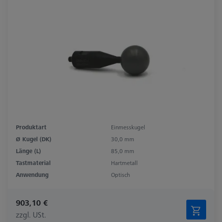
Produktart
Einmesskugel
Ø Kugel (DK)
30,0 mm
Länge (L)
85,0 mm
Tastmaterial
Hartmetall
Anwendung
Optisch
903,10 €
zzgl. USt.