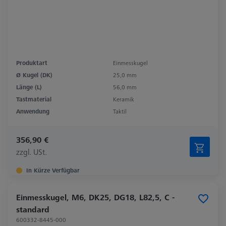
Produktart
Einmesskugel
Ø Kugel (DK)
25,0 mm
Länge (L)
56,0 mm
Tastmaterial
Keramik
Anwendung
Taktil
356,90 €
zzgl. USt.
In Kürze Verfügbar
Einmesskugel, M6, DK25, DG18, L82,5, C -
standard
600332-8445-000