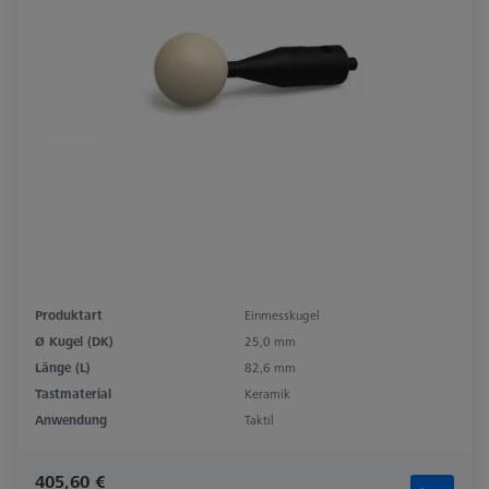
Produktart
Einmesskugel
Ø Kugel (DK)
25,0 mm
Länge (L)
82,6 mm
Tastmaterial
Keramik
Anwendung
Taktil
405,60 €