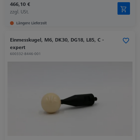
466,10 €
zzgl. USt.
Längere Lieferzeit
Einmesskugel, M6, DK30, DG18, L85, C -
expert
600332-8446-001