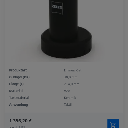
Produktart
Einmess-Set
Ø Kugel (DK)
30,0 mm
Länge (L)
214,0 mm
Material
V2A
Tastmaterial
Keramik
Anwendung
Taktil
1.356,20 €
zzgl. USt.