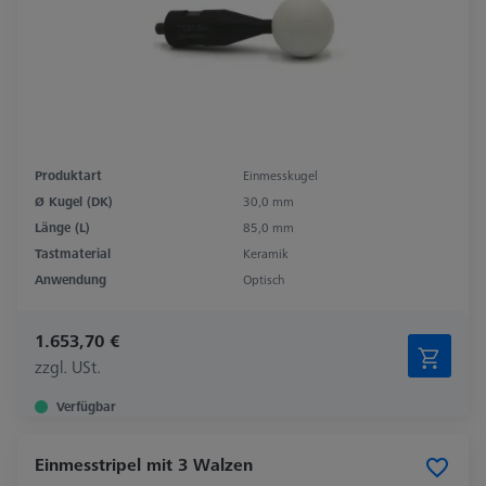
Produktart
Einmesskugel
Ø Kugel (DK)
30,0 mm
Länge (L)
85,0 mm
Tastmaterial
Keramik
Anwendung
Optisch
1.653,70 €
zzgl. USt.
Verfügbar
Einmesstripel mit 3 Walzen