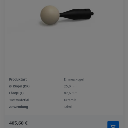
Produktart
Einmesskugel
Ø Kugel (DK)
25,0 mm
Länge (L)
82,6 mm
Tastmaterial
Keramik
Anwendung
Taktil
405,60 €