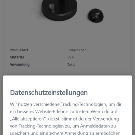
Produktart
Einmess-Set
Material
V2A
Anwendung
Taktil
359,10 €
zzgl. USt.
Datenschutzeinstellungen
Längere Lieferzeit
Wir nutzen verschiedene Tracking-Technologien, um dir
ein besseres Website-Erlebnis zu bieten. Wenn du auf
Doppel-Halter für Einmesskugel, Invar
„Alle akzeptieren“ klickst, stimmst du der Verwendung
L400
von Tracking-Technologien zu, um Anmeldedaten zu
626106-9140-100
speichern und eine sichere Anmeldung zu ermöglichen