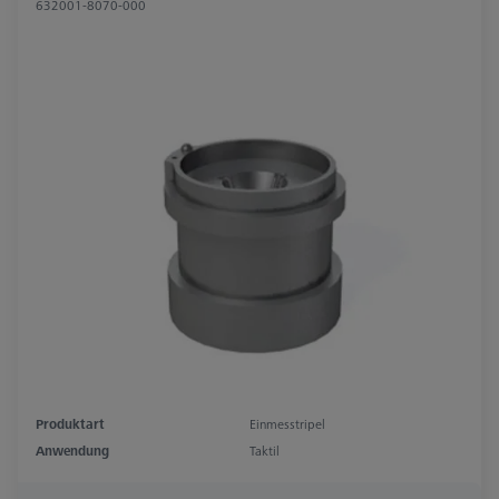
632001-8070-000
Produktart
Einmesstripel
Anwendung
Taktil