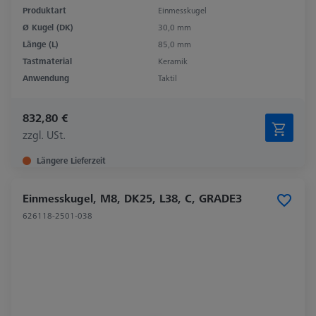
Produktart
Einmesskugel
Ø Kugel (DK)
30,0 mm
Länge (L)
85,0 mm
Tastmaterial
Keramik
Anwendung
Taktil
832,80 €
zzgl. USt.
Längere Lieferzeit
Einmesskugel, M8, DK25, L38, C, GRADE3
626118-2501-038