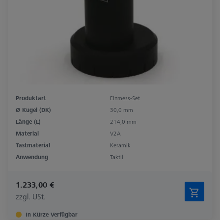
Produktart
Einmess-Set
Ø Kugel (DK)
30,0 mm
Länge (L)
214,0 mm
Material
V2A
Tastmaterial
Keramik
Anwendung
Taktil
1.233,00 €
zzgl. USt.
In Kürze Verfügbar