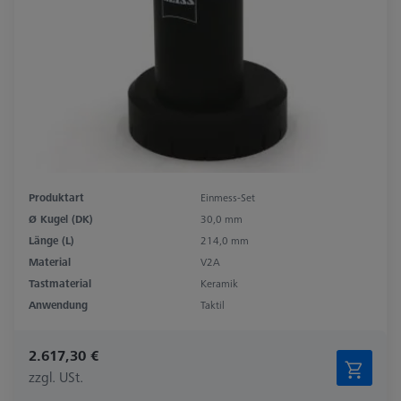
Produktart
Einmess-Set
Ø Kugel (DK)
30,0 mm
Länge (L)
214,0 mm
Material
V2A
Tastmaterial
Keramik
Anwendung
Taktil
2.617,30 €
zzgl. USt.