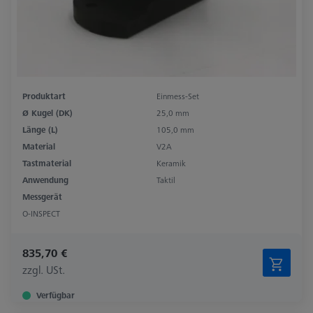
Produktart
Einmess-Set
Ø Kugel (DK)
25,0 mm
Länge (L)
105,0 mm
Material
V2A
Tastmaterial
Keramik
Anwendung
Taktil
Messgerät
O-INSPECT
835,70 €
zzgl. USt.
Verfügbar