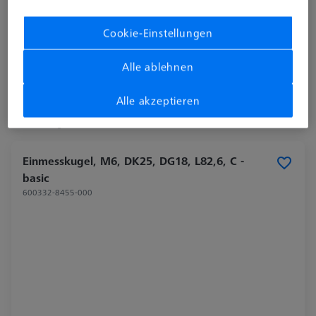
Länge (L)
400,0 mm
Material
Invar
Cookie-Einstellungen
Anwendung
Taktil
Alle ablehnen
3.540,90 €
zzgl. USt.
Alle akzeptieren
Verfügbar
Einmesskugel, M6, DK25, DG18, L82,6, C -
basic
600332-8455-000