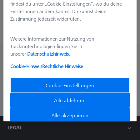
findest du unter „Cookie-Einstellungen“, wo du deine
Einstellungen ändern kannst. Du kannst deine
Zustimmung jederzeit widerrufen.
Zum Anfang
Weitere Informationen zur Nutzung von
Trackingtechnologien finden Sie in
unserer
Datenschutzhinweis
.
INFORMATION
Cookie-Hinweis
Rechtliche Hinweise
KONTAKT
Cookie-Einstellungen
Alle ablehnen
SOZIALE MEDIEN
Alle akzeptieren
LEGAL