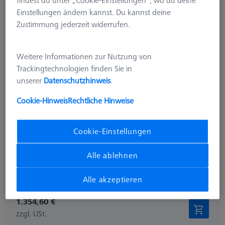
findest du unter „Cookie-Einstellungen“, wo du deine
Einstellungen ändern kannst. Du kannst deine
Zustimmung jederzeit widerrufen.
Weitere Informationen zur Nutzung von
Trackingtechnologien finden Sie in
unserer
Datenschutzhinweis
.
Cookie-Hinweis
Rechtliche Hinweise
Cookie-Einstellungen
Produktart
Palettenaufnahme
Material
Aluminium
Alle ablehnen
Anwendung
Befestigen
Raster
Ohne
Alle akzeptieren
1.354,60 €
zzgl. USt.