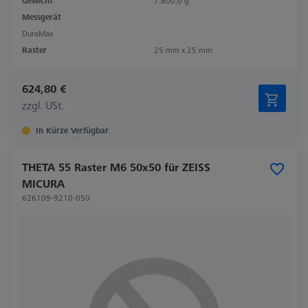
Gewicht
7.800,0 g
Messgerät
DuraMax
Raster
25 mm x 25 mm
624,80 €
zzgl. USt.
In Kürze Verfügbar
THETA 55 Raster M6 50x50 für ZEISS
MICURA
626109-9210-050