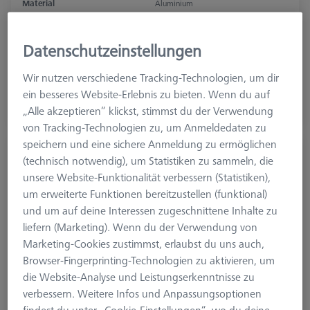
Material
Aluminium
Anwendung
Befestigen
Raster
50 mm x 50 mm
Datenschutzeinstellungen
2.226,20 €
Wir nutzen verschiedene Tracking-Technologien, um dir
zzgl. USt.
ein besseres Website-Erlebnis zu bieten. Wenn du auf
„Alle akzeptieren“ klickst, stimmst du der Verwendung
Auf Bestellung hergestellt
von Tracking-Technologien zu, um Anmeldedaten zu
speichern und eine sichere Anmeldung zu ermöglichen
Grundaufnahmeplatte für Palette THETA
(technisch notwendig), um Statistiken zu sammeln, die
55, M12
unsere Website-Funktionalität verbessern (Statistiken),
626109-9220-512
um erweiterte Funktionen bereitzustellen (funktional)
und um auf deine Interessen zugeschnittene Inhalte zu
liefern (Marketing). Wenn du der Verwendung von
Marketing-Cookies zustimmst, erlaubst du uns auch,
Browser-Fingerprinting-Technologien zu aktivieren, um
die Website-Analyse und Leistungserkenntnisse zu
verbessern. Weitere Infos und Anpassungsoptionen