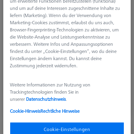
um erweiterte Funktionen bereitzustellen (funktional)
und um auf deine Interessen zugeschnittene Inhalte zu
liefern (Marketing). Wenn du der Verwendung von
Marketing-Cookies zustimmst, erlaubst du uns auch,
Browser-Fingerprinting-Technologien zu aktivieren, um
die Website-Analyse und Leistungserkenntnisse zu
verbessern. Weitere Infos und Anpassungsoptionen
findest du unter „Cookie-Einstellungen“, wo du deine
Einstellungen ändern kannst. Du kannst deine
Zustimmung jederzeit widerrufen.
Produktart
HOM eLearning
Art des Trainings
eLearning
Level
1
Weitere Informationen zur Nutzung von
Trackingtechnologien finden Sie in
unserer
Datenschutzhinweis
.
470,00 €
zzgl. USt.
Cookie-Hinweis
Rechtliche Hinweise
TRITOP Basic eLearning
Cookie-Einstellungen