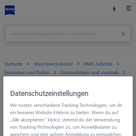
Startseite
Maschinenzubehör
KMG Zubehör
Einmessen und Prüfen
Einmesskörper und -normale
Drehtische
Datenschutzeinstellungen
Wir nutzen verschiedene Tracking-Technologien, um dir
Drehtische
ein besseres Website-Erlebnis zu bieten. Wenn du auf
„Alle akzeptieren“ klickst, stimmst du der Verwendung
von Tracking-Technologien zu, um Anmeldedaten zu
Normalien zum einmessen von Drehtischen.
speichern und eine sichere Anmeldung zu ermöglichen