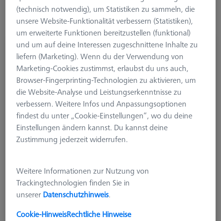
(technisch notwendig), um Statistiken zu sammeln, die
unsere Website-Funktionalität verbessern (Statistiken),
um erweiterte Funktionen bereitzustellen (funktional)
und um auf deine Interessen zugeschnittene Inhalte zu
DREHTISCHE
liefern (Marketing). Wenn du der Verwendung von
Drehtischset
Marketing-Cookies zustimmst, erlaubst du uns auch,
626106-9370-000
Browser-Fingerprinting-Technologien zu aktivieren, um
die Website-Analyse und Leistungserkenntnisse zu
verbessern. Weitere Infos und Anpassungsoptionen
findest du unter „Cookie-Einstellungen“, wo du deine
Einstellungen ändern kannst. Du kannst deine
Zustimmung jederzeit widerrufen.
Weitere Informationen zur Nutzung von
Trackingtechnologien finden Sie in
3.553,50 €
unserer
Datenschutzhinweis
.
zzgl. USt.
Cookie-Hinweis
Rechtliche Hinweise