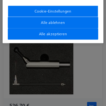
Verfügbar
Cookie-Einstellungen
DREHTISCHE
Alle ablehnen
Einmessnormal für RT-Achse und Tasterset
626106-0059-000
Alle akzeptieren
526,70 €