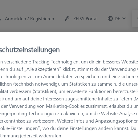
Anmelden / Registrieren
ZEISS Portal
DE
r
Messraum-Zubehör
Training
Systeme
Ange
schutzeinstellungen
n verschiedene Tracking-Technologien, um dir ein besseres Website
hör
Einmessen und Prüfen
ROTOS
Mit Kalibrierung
enn du auf „Alle akzeptieren“ klickst, stimmst du der Verwendung
-Technologien zu, um Anmeldedaten zu speichern und eine sicher
ichen (technisch notwendig), um Statistiken zu sammeln, die unser
 Kalibrierung
lität verbessern (Statistiken), um erweiterte Funktionen bereitzustel
al) und um auf deine Interessen zugeschnittene Inhalte zu liefern (M
der Verwendung von Marketing-Cookies zustimmst, erlaubst du un
ingerprinting-Technologien zu aktivieren, um die Website-Analyse
Ergebnisse sortier
dukte
Empfohlen
erkenntnisse zu verbessern. Weitere Infos und Anpassungsoptionen
okie-Einstellungen“, wo du deine Einstellungen ändern kannst. Du
timmung jederzeit widerrufen.