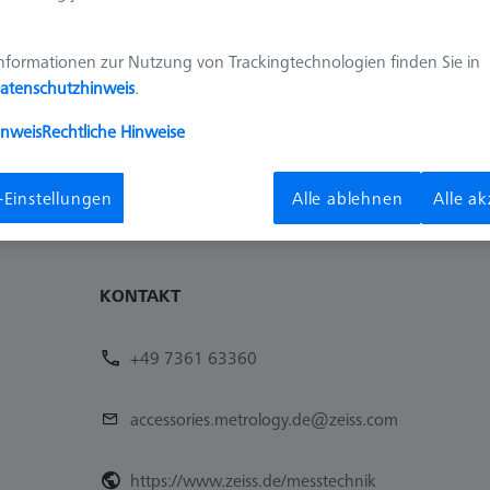
nformationen zur Nutzung von Trackingtechnologien finden Sie in
atenschutzhinweis
.
inweis
Rechtliche Hinweise
-Einstellungen
Alle ablehnen
Alle a
KONTAKT
+49 7361 63360
accessories.metrology.de@zeiss.com
https://www.zeiss.de/messtechnik