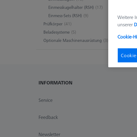
Einmesskugelhalter (RSH)
(17)
Einmess-Sets (RSH)
(9)
Weitere I
Prüfkörper
(41)
unserer
D
Beladesysteme
(5)
Cookie-H
Optionale Maschinenausrüstung
(3)
Cookie
INFORMATION
Service
Feedback
Newsletter