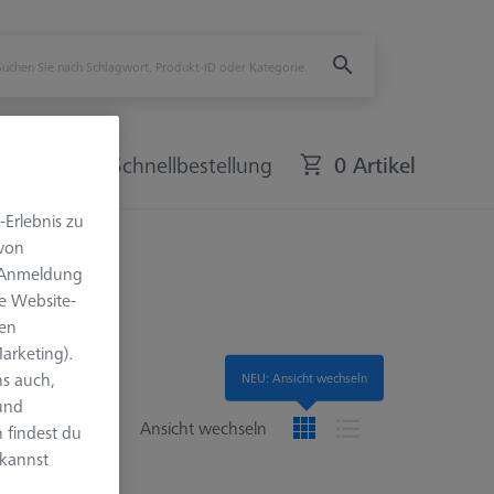
bote
Schnellbestellung
0 Artikel
-Erlebnis zu
 von
e Anmeldung
e Website-
len
arketing).
s auch,
NEU: Ansicht wechseln
 und
en
Ansicht wechseln
 findest du
 kannst