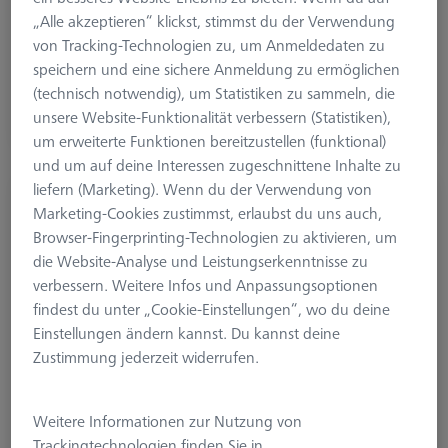
„Alle akzeptieren“ klickst, stimmst du der Verwendung
von Tracking-Technologien zu, um Anmeldedaten zu
1.753,20 €
speichern und eine sichere Anmeldung zu ermöglichen
zzgl. USt.
(technisch notwendig), um Statistiken zu sammeln, die
unsere Website-Funktionalität verbessern (Statistiken),
Längere Lieferzeit
um erweiterte Funktionen bereitzustellen (funktional)
und um auf deine Interessen zugeschnittene Inhalte zu
liefern (Marketing). Wenn du der Verwendung von
TEMPERATURBESTÄNDIG
Marketing-Cookies zustimmst, erlaubst du uns auch,
Einfach-Halter für Einmesskugel, Invar L400
Browser-Fingerprinting-Technologien zu aktivieren, um
626106-9040-100
die Website-Analyse und Leistungserkenntnisse zu
verbessern. Weitere Infos und Anpassungsoptionen
findest du unter „Cookie-Einstellungen“, wo du deine
Einstellungen ändern kannst. Du kannst deine
Zustimmung jederzeit widerrufen.
Weitere Informationen zur Nutzung von
Trackingtechnologien finden Sie in