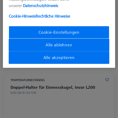
unserer
Datenschutzhinweis
.
Cookie-Hinweis
Rechtliche Hinweise
Cookie-Einstellungen
2.913,60 €
Alle ablehnen
zzgl. USt.
Alle akzeptieren
Längere Lieferzeit
TEMPERATURBESTÄNDIG
Doppel-Halter für Einmesskugel, Invar L200
626106-9120-100