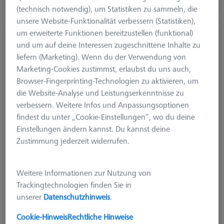
(technisch notwendig), um Statistiken zu sammeln, die
unsere Website-Funktionalität verbessern (Statistiken),
um erweiterte Funktionen bereitzustellen (funktional)
VERBINDUNGSELEMENTE
und um auf deine Interessen zugeschnittene Inhalte zu
Reduzierbuche für Schwenkarm - M8/M6, 2
liefern (Marketing). Wenn du der Verwendung von
Stück
Marketing-Cookies zustimmst, erlaubst du uns auch,
626109-9610-064
Browser-Fingerprinting-Technologien zu aktivieren, um
die Website-Analyse und Leistungserkenntnisse zu
verbessern. Weitere Infos und Anpassungsoptionen
findest du unter „Cookie-Einstellungen“, wo du deine
Einstellungen ändern kannst. Du kannst deine
Zustimmung jederzeit widerrufen.
Weitere Informationen zur Nutzung von
Trackingtechnologien finden Sie in
unserer
Datenschutzhinweis
.
Cookie-Hinweis
Rechtliche Hinweise