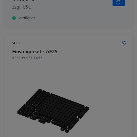
zzgl. USt.
Verfügbar
SETS
Einsteigerset - AF25
626109-9610-056