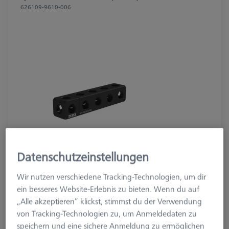
626109-9610-006
Datenschutzeinstellungen
Wir nutzen verschiedene Tracking-Technologien, um dir
360,00 €
ein besseres Website-Erlebnis zu bieten. Wenn du auf
„Alle akzeptieren“ klickst, stimmst du der Verwendung
zzgl. USt.
von Tracking-Technologien zu, um Anmeldedaten zu
Verfügbar
speichern und eine sichere Anmeldung zu ermöglichen