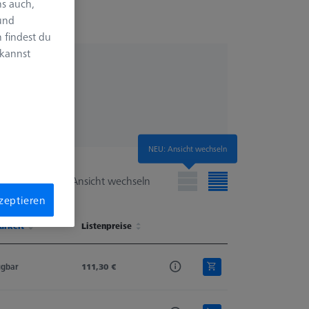
s auch,
 und
 findest du
 kannst
NEU: Ansicht wechseln
Ansicht wechseln
kzeptieren
arkeit
Listenpreise
arkeit
Listenpreise
ügbar
111,30 €