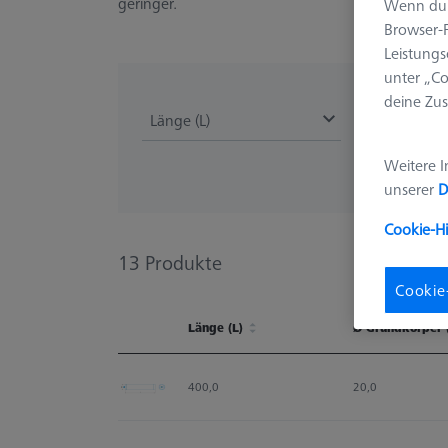
geringer.
Wenn du 
Browser-F
Leistungs
unter „Co
deine Zus
Länge (L)
Weitere I
unserer
D
Cookie-H
13
Produkte
Cookie
Länge (L)
Ø Grundkörper 
Länge (L)
Ø Grundkörper 
400,0
20,0