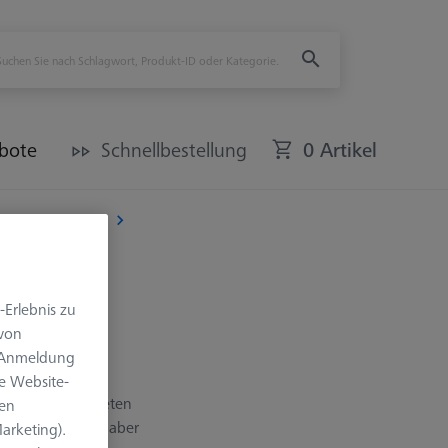
bote
Schnellbestellung
0 Artikel
 REACH CFX® 1
-Erlebnis zu
 von
e Anmeldung
oder das M5
e Website-
messer 20 mm bieten
len
urchmesser 11 mm aber
arketing).