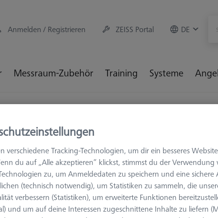
Anmelden / Registrieren
ZEISS Portal
DE
r
Messraum-Zubehör
Training
Systeme
Ange
ngerungen
M5 Kohlefaser Standardverlängerungen
ZEISS
schutzeinstellungen
 ZEISS REACH CFX® 1
n verschiedene Tracking-Technologien, um dir ein besseres Website
enn du auf „Alle akzeptieren“ klickst, stimmst du der Verwendung
-Technologien zu, um Anmeldedaten zu speichern und eine sicher
e Anwendungen verwendet. Sie können über den M5 Gewindestift 
ichen (technisch notwendig), um Statistiken zu sammeln, die unser
lle M5 Systeme angeschlossen werden. Verlängerungen mit Durch
lität verbessern (Statistiken), um erweiterte Funktionen bereitzustel
ei beengten Platzverhältnissen ist gegenüber Verlängerungen mit D
al) und um auf deine Interessen zugeschnittene Inhalte zu liefern (M