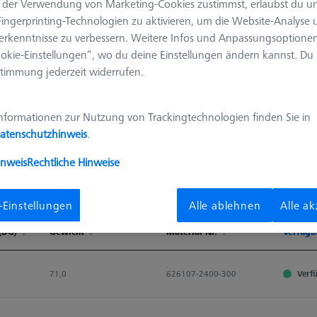
der Verwendung von Marketing-Cookies zustimmst, erlaubst du un
ingerprinting-Technologien zu aktivieren, um die Website-Analyse
erkenntnisse zu verbessern. Weitere Infos und Anpassungsoptionen
okie-Einstellungen“, wo du deine Einstellungen ändern kannst. Du
timmung jederzeit widerrufen.
nformationen zur Nutzung von Trackingtechnologien finden Sie in
atenschutzhinweis
.
inweis
Rechtliche Hinweise
Ergebnisse sortieren
Verfügbarkeit
-Einstellungen
Alle ablehnen
Alle a
(DG)
Gewicht
Material-Nr.
Verfügb
(DG)
Gewicht
Material-Nr.
Verfügb
71,0
626107-2400-300
Verf