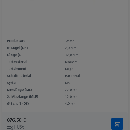
Produktart
Taster
Ø Kugel (DK)
2,0 mm
Länge (L)
32,0 mm
Tastmaterial
Diamant
Tastelement
Kugel
Schaftmaterial
Hartmetall
System
M5
Messlänge (ML)
22,0 mm
2. Messlänge (MLE)
12,0 mm
Ø Schaft (DS)
4,0 mm
876,50 €
zzgl. USt.