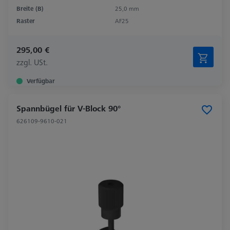
Breite (B)
25,0 mm
Raster
AF25
295,00 €
zzgl. USt.
Verfügbar
Spannbügel für V-Block 90°
626109-9610-021