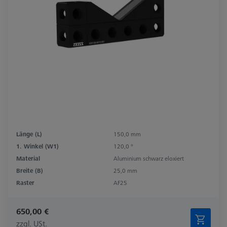
Länge (L)
150,0 mm
1. Winkel (W1)
120,0 °
Material
Aluminium schwarz eloxiert
Breite (B)
25,0 mm
Raster
AF25
650,00 €
zzgl. USt.