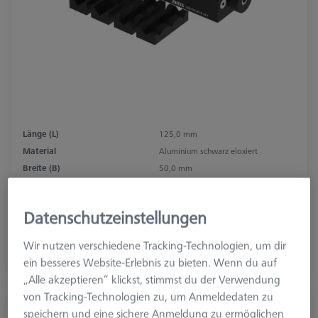
Länge (L)
125,0 mm
Material
Aluminium schwarz eloxiert
Breite (B)
50,0 mm
Raster
AF25
Datenschutzeinstellungen
750,00 €
zzgl. USt.
Wir nutzen verschiedene Tracking-Technologien, um dir
ein besseres Website-Erlebnis zu bieten. Wenn du auf
Verfügbar
„Alle akzeptieren“ klickst, stimmst du der Verwendung
von Tracking-Technologien zu, um Anmeldedaten zu
Niederhalterfeder - selbsthemmend,
speichern und eine sichere Anmeldung zu ermöglichen