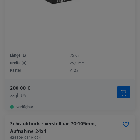
Länge (L)
75,0 mm
Breite (B)
25,0 mm
Raster
AF25
200,00 €
zzgl. USt.
Verfügbar
Schraubbock - verstellbar 70-105mm,
Aufnahme 24x1
626109-9610-024