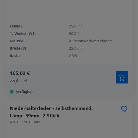
Länge (L)
25,0 mm
1. Winkel (W1)
90,0 °
Material
Aluminium schwarz eloxiert
Breite (B)
25,0 mm
Raster
AF25
165,00 €
zzgl. USt.
Verfügbar
Niederhalterfeder - selbsthemmend,
Länge 59mm, 2 Stück
626109-9610-049