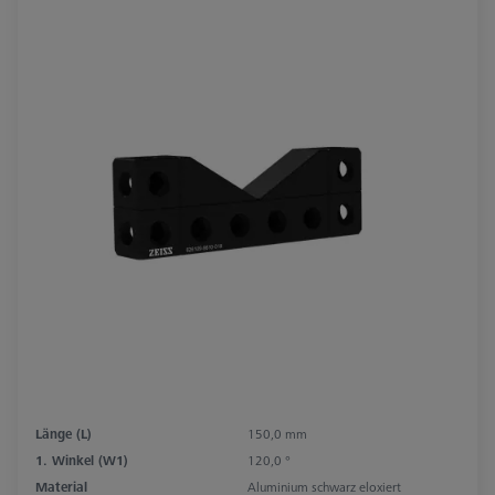
Länge (L)
150,0 mm
1. Winkel (W1)
120,0 °
Material
Aluminium schwarz eloxiert