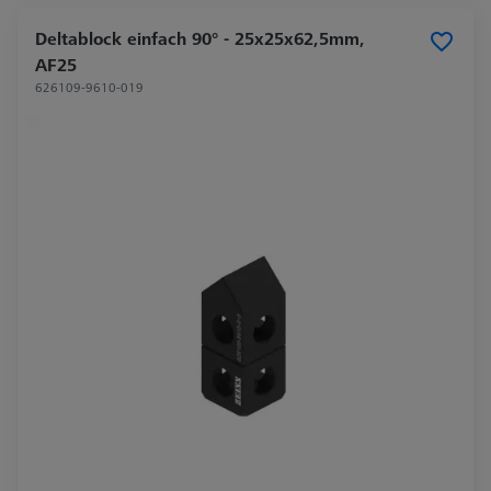
Deltablock einfach 90° - 25x25x62,5mm,
AF25
626109-9610-019