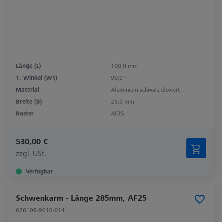
Länge (L)
100,0 mm
1. Winkel (W1)
90,0 °
Material
Aluminium schwarz eloxiert
Breite (B)
25,0 mm
Raster
AF25
530,00 €
zzgl. USt.
Verfügbar
Schwenkarm - Länge 285mm, AF25
626109-9610-014