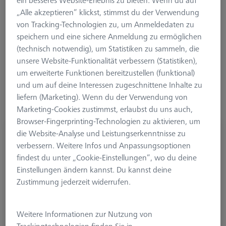
ein besseres Website-Erlebnis zu bieten. Wenn du auf
Hier finden sich Produkte, die direkt im Messprozess
„Alle akzeptieren“ klickst, stimmst du der Verwendung
verwendet werden, aber auch Komponenten die zur Ordnung
von Tracking-Technologien zu, um Anmeldedaten zu
(und damit zur Gebrauchssicherheit) auf der Maschine
speichern und eine sichere Anmeldung zu ermöglichen
beitragen. Mit den optionalen Produkten für KMGs kann
(technisch notwendig), um Statistiken zu sammeln, die
sowohl der Messprozess optimiert als auch die Lebensdauer
unsere Website-Funktionalität verbessern (Statistiken),
von bestimmten Elementen verlängert werden.
um erweiterte Funktionen bereitzustellen (funktional)
und um auf deine Interessen zugeschnittene Inhalte zu
liefern (Marketing). Wenn du der Verwendung von
Marketing-Cookies zustimmst, erlaubst du uns auch,
Browser-Fingerprinting-Technologien zu aktivieren, um
Aufbewahrungsbox für KMG Zubehör
die Website-Analyse und Leistungserkenntnisse zu
verbessern. Weitere Infos und Anpassungsoptionen
626170-0011-657
findest du unter „Cookie-Einstellungen“, wo du deine
Einstellungen ändern kannst. Du kannst deine
Zustimmung jederzeit widerrufen.
Weitere Informationen zur Nutzung von