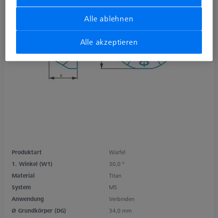
Alle ablehnen
Alle akzeptieren
Produktart
Würfel
1. Winkel (W1)
30,0 °
Material
Titan
System
M5
Anwendung
Verbinden
Ø Grundkörper (DG)
34,0 mm