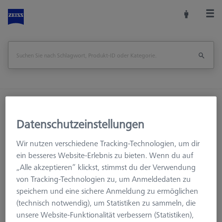
Startseite
Messkopfzubehör
KMG Verbindungselemente
M5
Datenschutzeinstellungen
Mehrfachaufnahme
Wir nutzen verschiedene Tracking-Technologien, um dir
Mehrfachwinkelstück abgewinkelt, 6x60°, M5
ein besseres Website-Erlebnis zu bieten. Wenn du auf
„Alle akzeptieren“ klickst, stimmst du der Verwendung
Mehrfachwinkelstück abgewinkelt, 6x60°,
von Tracking-Technologien zu, um Anmeldedaten zu
M5
speichern und eine sichere Anmeldung zu ermöglichen
(technisch notwendig), um Statistiken zu sammeln, die
unsere Website-Funktionalität verbessern (Statistiken),