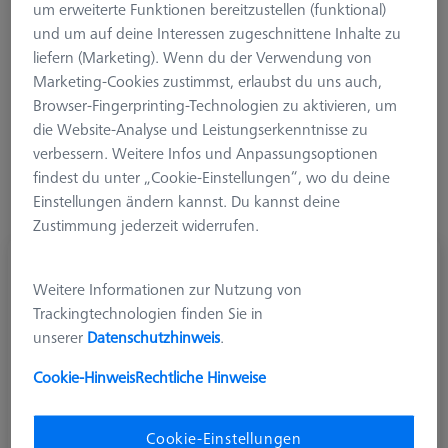
um erweiterte Funktionen bereitzustellen (funktional)
und um auf deine Interessen zugeschnittene Inhalte zu
liefern (Marketing). Wenn du der Verwendung von
1. Winkel (W1)
Marketing-Cookies zustimmst, erlaubst du uns auch,
Browser-Fingerprinting-Technologien zu aktivieren, um
die Website-Analyse und Leistungserkenntnisse zu
verbessern. Weitere Infos und Anpassungsoptionen
findest du unter „Cookie-Einstellungen“, wo du deine
Einstellungen ändern kannst. Du kannst deine
Zustimmung jederzeit widerrufen.
Würfel, M5, Titan, 6 x 60°, abgewinkelt
Weitere Informationen zur Nutzung von
626105-6110-031
Trackingtechnologien finden Sie in
unserer
Datenschutzhinweis
.
Cookie-Hinweis
Rechtliche Hinweise
Cookie-Einstellungen