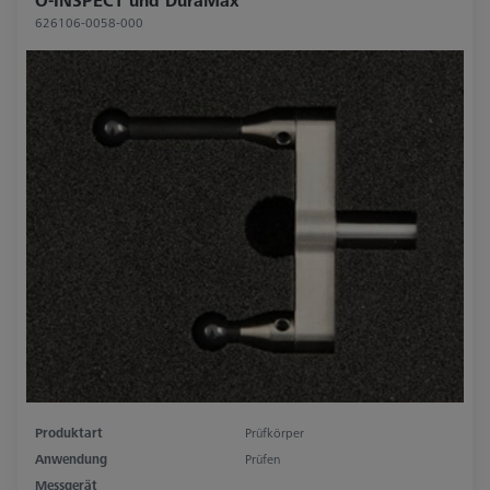
626106-0058-000
Produktart
Prüfkörper
Anwendung
Prüfen
Messgerät