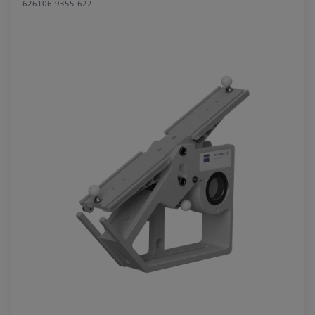
626106-9355-622