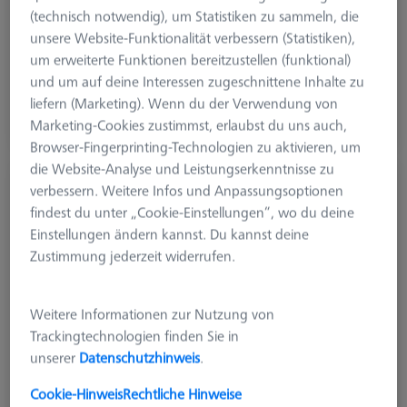
Produktart
Kalibrierung
(technisch notwendig), um Statistiken zu sammeln, die
Anwendung
Kalibrieren
unsere Website-Funktionalität verbessern (Statistiken),
um erweiterte Funktionen bereitzustellen (funktional)
1.965,00 €
und um auf deine Interessen zugeschnittene Inhalte zu
zzgl. USt.
liefern (Marketing). Wenn du der Verwendung von
Marketing-Cookies zustimmst, erlaubst du uns auch,
Längere Lieferzeit
Browser-Fingerprinting-Technologien zu aktivieren, um
die Website-Analyse und Leistungserkenntnisse zu
CALYPSO KMG-RT-Check, BasLic, PC
verbessern. Weitere Infos und Anpassungsoptionen
626001-0230-020
findest du unter „Cookie-Einstellungen“, wo du deine
Einstellungen ändern kannst. Du kannst deine
Zustimmung jederzeit widerrufen.
Weitere Informationen zur Nutzung von
Trackingtechnologien finden Sie in
unserer
Datenschutzhinweis
.
Cookie-Hinweis
Rechtliche Hinweise