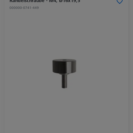
Rändelschraube - M4, Ø16x19,5
000000-0741-449