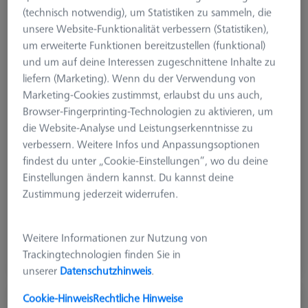
(technisch notwendig), um Statistiken zu sammeln, die
unsere Website-Funktionalität verbessern (Statistiken),
um erweiterte Funktionen bereitzustellen (funktional)
und um auf deine Interessen zugeschnittene Inhalte zu
liefern (Marketing). Wenn du der Verwendung von
Marketing-Cookies zustimmst, erlaubst du uns auch,
Produktart
Rahmenpalette
Browser-Fingerprinting-Technologien zu aktivieren, um
Material
Klarglas
die Website-Analyse und Leistungserkenntnisse zu
Anwendung
Befestigen
verbessern. Weitere Infos und Anpassungsoptionen
Messgerät
findest du unter „Cookie-Einstellungen“, wo du deine
O-INSPECT 543
Einstellungen ändern kannst. Du kannst deine
Raster
Blank
Zustimmung jederzeit widerrufen.
1.873,40 €
Weitere Informationen zur Nutzung von
zzgl. USt.
Trackingtechnologien finden Sie in
In Kürze Verfügbar
unserer
Datenschutzhinweis
.
Cookie-Hinweis
Rechtliche Hinweise
Rasterpalette OMEGA 543, comfort, M4 x