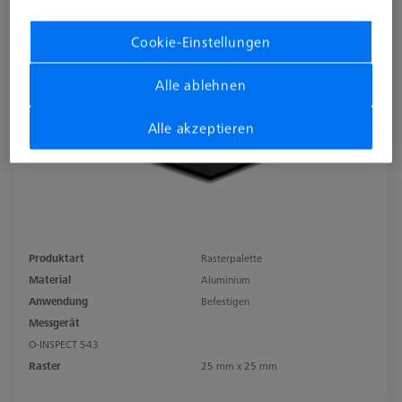
25x25
626109-9512-041
Cookie-Einstellungen
Alle ablehnen
Alle akzeptieren
Produktart
Rasterpalette
Material
Aluminium
Anwendung
Befestigen
Messgerät
O-INSPECT 543
Raster
25 mm x 25 mm