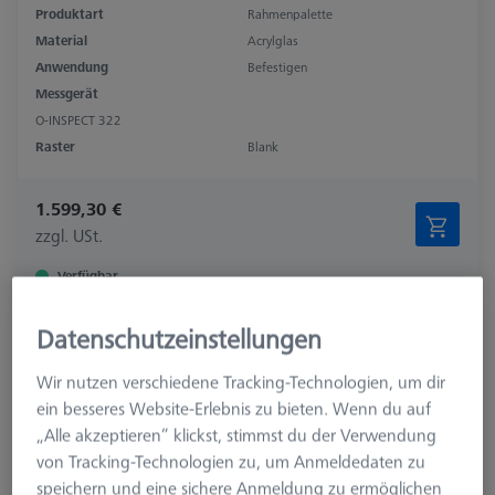
Produktart
Rahmenpalette
Material
Acrylglas
Anwendung
Befestigen
Messgerät
O-INSPECT 322
Raster
Blank
1.599,30 €
zzgl. USt.
Verfügbar
Datenschutzeinstellungen
Rahmenpalette einstellbar OMEGA 543,
Aluminium + Klarglas
Wir nutzen verschiedene Tracking-Technologien, um dir
626109-9512-010
ein besseres Website-Erlebnis zu bieten. Wenn du auf
„Alle akzeptieren“ klickst, stimmst du der Verwendung
von Tracking-Technologien zu, um Anmeldedaten zu
speichern und eine sichere Anmeldung zu ermöglichen