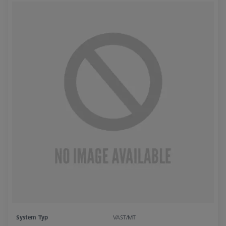
System Typ
VAST/MT