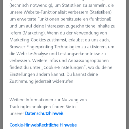
(technisch notwendig), um Statistiken zu sammeln, die
unsere Website-Funktionalität verbessern (Statistiken),
um erweiterte Funktionen bereitzustellen (funktional)
und um auf deine Interessen zugeschnittene Inhalte zu
liefern (Marketing). Wenn du der Verwendung von
Marketing-Cookies zustimmst, erlaubst du uns auch,
Browser-Fingerprinting-Technologien zu aktivieren, um
die Website-Analyse und Leistungserkenntnisse zu
verbessern. Weitere Infos und Anpassungsoptionen
findest du unter „Cookie-Einstellungen“, wo du deine
Einstellungen ändern kannst. Du kannst deine
Zustimmung jederzeit widerrufen.
System Typ
RDS
Produktart
Tasterablage
Weitere Informationen zur Nutzung von
Anwendung
Lagern
Trackingtechnologien finden Sie in
unserer
Datenschutzhinweis
.
176,50 €
Cookie-Hinweis
Rechtliche Hinweise
zzgl. USt.