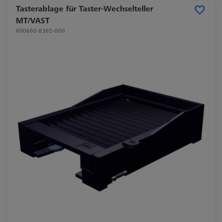
Tasterablage für Taster-Wechselteller
MT/VAST
600660-8365-000