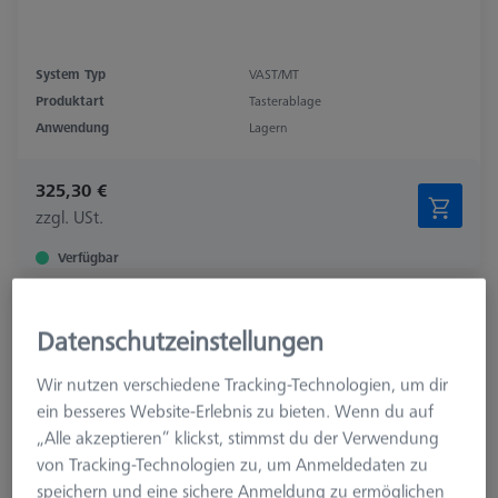
System Typ
VAST/MT
Produktart
Tasterablage
Anwendung
Lagern
325,30 €
zzgl. USt.
Verfügbar
Tasterablage für RDS-Wechselteller
Datenschutzeinstellungen
621770-8040-000
Wir nutzen verschiedene Tracking-Technologien, um dir
ein besseres Website-Erlebnis zu bieten. Wenn du auf
„Alle akzeptieren“ klickst, stimmst du der Verwendung
von Tracking-Technologien zu, um Anmeldedaten zu
speichern und eine sichere Anmeldung zu ermöglichen