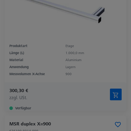
Produktart
Etage
Länge (L)
1.000,0 mm
Material
Aluminium
Anwendung
Lagern
Messvolumen X-Achse
900
300,30 €
zzgl. USt.
Verfügbar
MSR duplex X=900
626100-9314-000