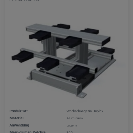
Produktart
Wechselmagazin Duplex
Material
Aluminium
Anwendung
Lagern
Messvolumen X-Achse
900