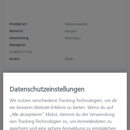
Produktart
Rahmenpalette
Material
Klarglas
Anwendung
Befestigen
Messgerät
O-INSPECT 543
Raster
Blank
1.873,40 €
zzgl. USt.
Datenschutzeinstellungen
In Kürze Verfügbar
Wir nutzen verschiedene Tracking-Technologien, um dir
ein besseres Website-Erlebnis zu bieten. Wenn du auf
Rasterpalette OMEGA 543, comfort, M4 x
„Alle akzeptieren“ klickst, stimmst du der Verwendung
25x25
von Tracking-Technologien zu, um Anmeldedaten zu
626109-9512-041
speichern und eine sichere Anmeldung zu ermöglichen