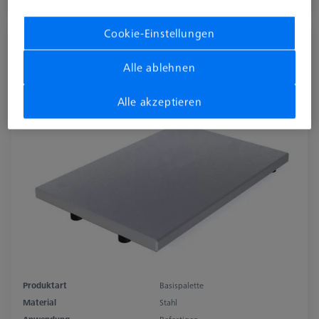
Auf Bestellung hergestellt
Cookie-Einstellungen
Basispalette THETA 32, Stahl vernickelt,
ohne Bohrraster
Alle ablehnen
626109-9220-050
Alle akzeptieren
Produktart
Basispalette
Material
Stahl