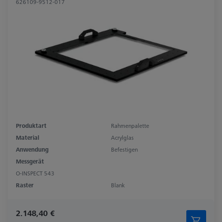
626109-9512-017
Produktart
Rahmenpalette
Material
Acrylglas
Anwendung
Befestigen
Messgerät
O-INSPECT 543
Raster
Blank
2.148,40 €