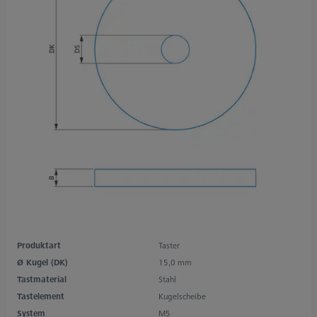
Produktart
Taster
Ø Kugel (DK)
15,0 mm
Tastmaterial
Stahl
Tastelement
Kugelscheibe
System
M5