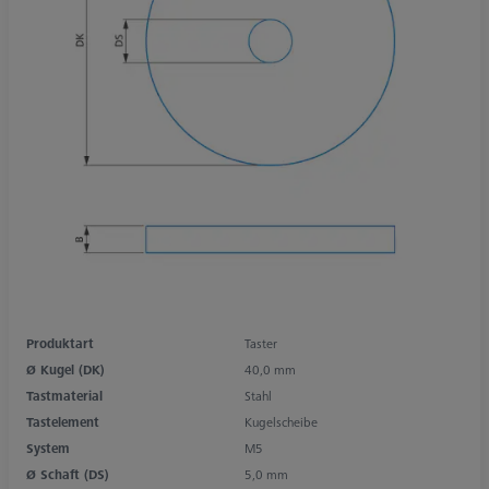
Produktart
Taster
Ø Kugel (DK)
40,0 mm
Tastmaterial
Stahl
Tastelement
Kugelscheibe
System
M5
Ø Schaft (DS)
5,0 mm