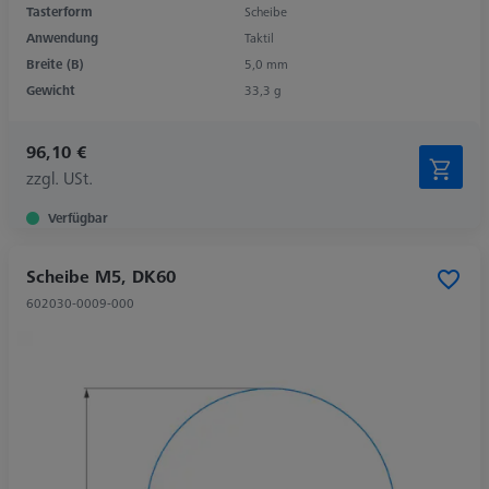
Tasterform
Scheibe
Anwendung
Taktil
Breite (B)
5,0 mm
Gewicht
33,3 g
96,10 €
zzgl. USt.
Verfügbar
Scheibe M5, DK60
602030-0009-000