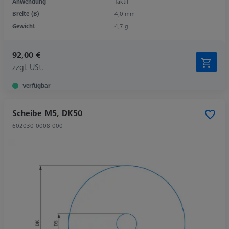
Anwendung
Taktil
Breite (B)
4,0 mm
Gewicht
4,7 g
92,00 €
zzgl. USt.
Verfügbar
Scheibe M5, DK50
602030-0008-000