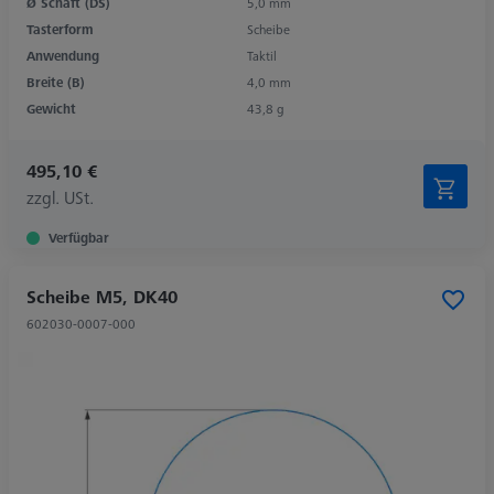
Ø Schaft (DS)
5,0 mm
Tasterform
Scheibe
Anwendung
Taktil
Breite (B)
4,0 mm
Gewicht
43,8 g
495,10 €
zzgl. USt.
Verfügbar
Scheibe M5, DK40
602030-0007-000