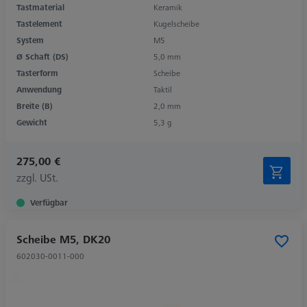
Tastmaterial
Keramik
Tastelement
Kugelscheibe
System
M5
Ø Schaft (DS)
5,0 mm
Tasterform
Scheibe
Anwendung
Taktil
Breite (B)
2,0 mm
Gewicht
5,3 g
275,00 €
zzgl. USt.
Verfügbar
Scheibe M5, DK20
602030-0011-000