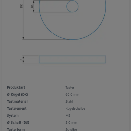
Produktart
Taster
Ø Kugel (DK)
60,0 mm
Tastmaterial
Stahl
Tastelement
Kugelscheibe
System
M5
Ø Schaft (DS)
5,0 mm
Tasterform
Scheibe