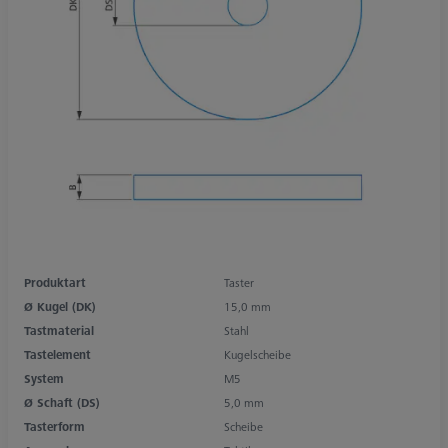
Produktart
Taster
Ø Kugel (DK)
15,0 mm
Tastmaterial
Stahl
Tastelement
Kugelscheibe
System
M5
Ø Schaft (DS)
5,0 mm
Tasterform
Scheibe