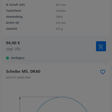
Ø Schaft (DS)
8,0 mm
Tasterform
Scheibe
Anwendung
Taktil
Breite (B)
4,0 mm
Gewicht
4,0 g
94,00 €
zzgl. USt.
Verfügbar
Scheibe M5, DK60
626101-6000-004