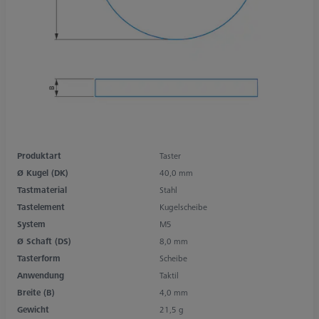
Produktart
Taster
Ø Kugel (DK)
40,0 mm
Tastmaterial
Stahl
Tastelement
Kugelscheibe
System
M5
Ø Schaft (DS)
8,0 mm
Tasterform
Scheibe
Anwendung
Taktil
Breite (B)
4,0 mm
Gewicht
21,5 g