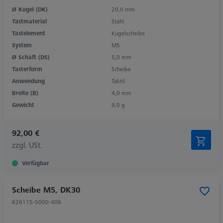
Ø Kugel (DK)
20,0 mm
Tastmaterial
Stahl
Tastelement
Kugelscheibe
System
M5
Ø Schaft (DS)
5,0 mm
Tasterform
Scheibe
Anwendung
Taktil
Breite (B)
4,0 mm
Gewicht
9,0 g
92,00 €
zzgl. USt.
Verfügbar
Scheibe M5, DK30
626115-5000-406