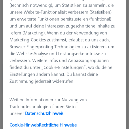
Ø Kugel (DK)
30,0 mm
(technisch notwendig), um Statistiken zu sammeln, die
Tastmaterial
Stahl
unsere Website-Funktionalität verbessern (Statistiken),
Tastelement
Kugelscheibe
um erweiterte Funktionen bereitzustellen (funktional)
Schaftmaterial
Hartmetall
und um auf deine Interessen zugeschnittene Inhalte zu
System
M5
liefern (Marketing). Wenn du der Verwendung von
Ø Schaft (DS)
8,0 mm
Marketing-Cookies zustimmst, erlaubst du uns auch,
Tasterform
Scheibe
Browser-Fingerprinting-Technologien zu aktivieren, um
Anwendung
Taktil
die Website-Analyse und Leistungserkenntnisse zu
Breite (B)
3,0 mm
verbessern. Weitere Infos und Anpassungsoptionen
findest du unter „Cookie-Einstellungen“, wo du deine
83,10 €
Einstellungen ändern kannst. Du kannst deine
zzgl. USt.
Zustimmung jederzeit widerrufen.
Auf Bestellung hergestellt
Weitere Informationen zur Nutzung von
Scheibe M5, DK30
Trackingtechnologien finden Sie in
626101-3000-002
unserer
Datenschutzhinweis
.
Cookie-Hinweis
Rechtliche Hinweise