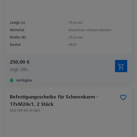
Länge (L)
75,0 mm
Material
Aluminium schwarz eloxiert
Breite (B)
25,0 mm
Raster
AF25
250,00 €
zzgl. USt.
Verfügbar
Befestigungsscheibe für Schwenkarm -
17xM24x1, 2 Stück
626109-9610-063