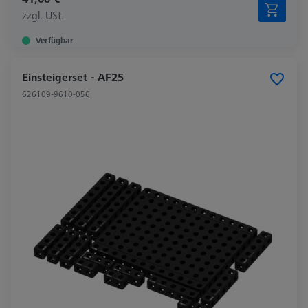
zzgl. USt.
Verfügbar
Einsteigerset - AF25
626109-9610-056