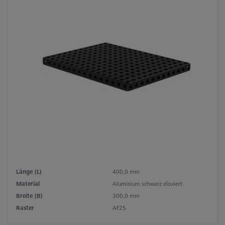
Länge (L)
400,0 mm
Material
Aluminium schwarz eloxiert
Breite (B)
300,0 mm
Raster
AF25