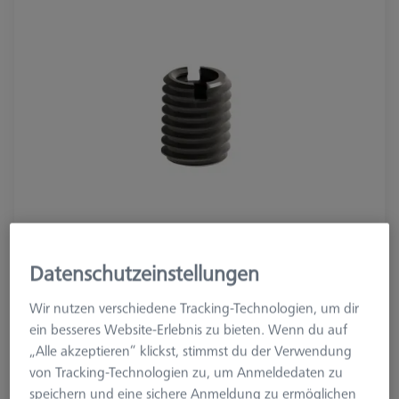
Datenschutzeinstellungen
Wir nutzen verschiedene Tracking-Technologien, um dir
Raster
AF25
ein besseres Website-Erlebnis zu bieten. Wenn du auf
„Alle akzeptieren“ klickst, stimmst du der Verwendung
von Tracking-Technologien zu, um Anmeldedaten zu
16,00 €
speichern und eine sichere Anmeldung zu ermöglichen
zzgl. USt.