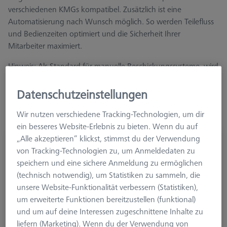
verschiedenen KMGs kompatibel. Zusätzlich ist eine
Automatisierung nach Wunsch möglich. So werden Teilefluss
und Bedienzeiten optimiert und die Sicherheit Ihrer
Mitarbeiter maximiert.
Hinweis: Als Standard für manuelle Beschickungssysteme, wird
der Schaltschrank hinter(!) dem KMG platziert.
Datenschutzeinstellungen
Wir nutzen verschiedene Tracking-Technologien, um dir
ein besseres Website-Erlebnis zu bieten. Wenn du auf
„Alle akzeptieren“ klickst, stimmst du der Verwendung
Kontakteinheit für TSI
von Tracking-Technologien zu, um Anmeldedaten zu
626140-9123-500
speichern und eine sichere Anmeldung zu ermöglichen
(technisch notwendig), um Statistiken zu sammeln, die
unsere Website-Funktionalität verbessern (Statistiken),
um erweiterte Funktionen bereitzustellen (funktional)
und um auf deine Interessen zugeschnittene Inhalte zu
liefern (Marketing). Wenn du der Verwendung von