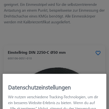
geeignet. Ein Einmesstripel wird für die selbstzentrierende
Antastung an einem Punkt, beispielsweise zur Einmessung der
Drehtischachse eines KMGs benötigt. Alle Einmesskörper
werden mit Kalibrierzertifikat ausgeliefert.
Einstellring DIN 2250-C Ø50 mm
600106-0051-010
Datenschutzeinstellungen
Wir nutzen verschiedene Tracking-Technologien, um dir
ein besseres Website-Erlebnis zu bieten. Wenn du auf
„Alle akzeptieren“ klickst, stimmst du der Verwendung