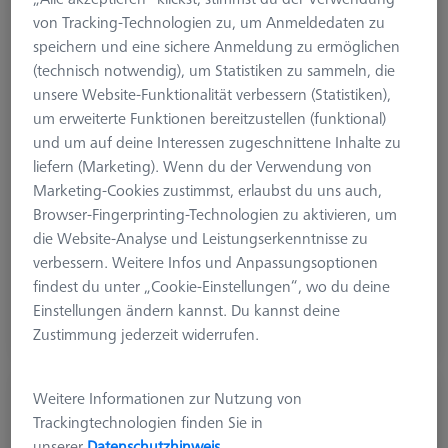
von Tracking-Technologien zu, um Anmeldedaten zu
speichern und eine sichere Anmeldung zu ermöglichen
(technisch notwendig), um Statistiken zu sammeln, die
unsere Website-Funktionalität verbessern (Statistiken),
um erweiterte Funktionen bereitzustellen (funktional)
und um auf deine Interessen zugeschnittene Inhalte zu
liefern (Marketing). Wenn du der Verwendung von
Marketing-Cookies zustimmst, erlaubst du uns auch,
Browser-Fingerprinting-Technologien zu aktivieren, um
die Website-Analyse und Leistungserkenntnisse zu
638,20 €
verbessern. Weitere Infos und Anpassungsoptionen
zzgl. USt.
findest du unter „Cookie-Einstellungen“, wo du deine
Einstellungen ändern kannst. Du kannst deine
Verfügbar
Zustimmung jederzeit widerrufen.
Einmesstripel mit 3 Walzen
Weitere Informationen zur Nutzung von
Trackingtechnologien finden Sie in
632001-8070-000
unserer
Datenschutzhinweis
.