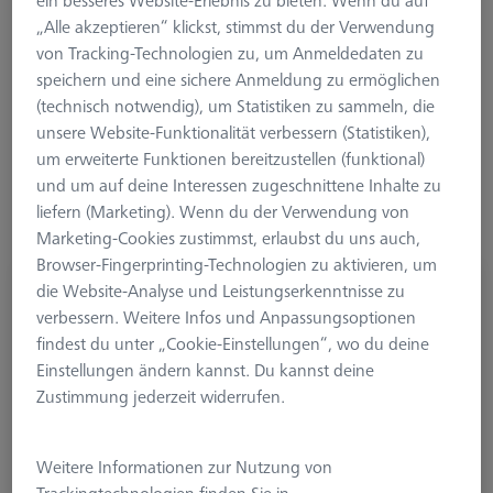
ein besseres Website-Erlebnis zu bieten. Wenn du auf
Hier finden sich Produkte, die direkt im Messprozess
„Alle akzeptieren“ klickst, stimmst du der Verwendung
verwendet werden, aber auch Komponenten die zur Ordnung
von Tracking-Technologien zu, um Anmeldedaten zu
(und damit zur Gebrauchssicherheit) auf der Maschine
speichern und eine sichere Anmeldung zu ermöglichen
beitragen. Mit den optionalen Produkten für KMGs kann
(technisch notwendig), um Statistiken zu sammeln, die
sowohl der Messprozess optimiert als auch die Lebensdauer
unsere Website-Funktionalität verbessern (Statistiken),
von bestimmten Elementen verlängert werden.
um erweiterte Funktionen bereitzustellen (funktional)
und um auf deine Interessen zugeschnittene Inhalte zu
liefern (Marketing). Wenn du der Verwendung von
Marketing-Cookies zustimmst, erlaubst du uns auch,
Browser-Fingerprinting-Technologien zu aktivieren, um
Aufbewahrungsbox für KMG Zubehör
die Website-Analyse und Leistungserkenntnisse zu
verbessern. Weitere Infos und Anpassungsoptionen
626170-0011-657
findest du unter „Cookie-Einstellungen“, wo du deine
Einstellungen ändern kannst. Du kannst deine
Zustimmung jederzeit widerrufen.
Weitere Informationen zur Nutzung von