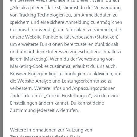
ein besseres Website-Erlebnis zu bieten. Wenn du auf
Hier finden sich Produkte, die direkt im Messprozess
„Alle akzeptieren“ klickst, stimmst du der Verwendung
verwendet werden, aber auch Komponenten die zur Ordnung
von Tracking-Technologien zu, um Anmeldedaten zu
(und damit zur Gebrauchssicherheit) auf der Maschine
speichern und eine sichere Anmeldung zu ermöglichen
beitragen. Mit den optionalen Produkten für KMGs kann
(technisch notwendig), um Statistiken zu sammeln, die
sowohl der Messprozess optimiert als auch die Lebensdauer
unsere Website-Funktionalität verbessern (Statistiken),
von bestimmten Elementen verlängert werden.
um erweiterte Funktionen bereitzustellen (funktional)
und um auf deine Interessen zugeschnittene Inhalte zu
liefern (Marketing). Wenn du der Verwendung von
Marketing-Cookies zustimmst, erlaubst du uns auch,
Browser-Fingerprinting-Technologien zu aktivieren, um
Aufbewahrungsbox für KMG Zubehör
die Website-Analyse und Leistungserkenntnisse zu
verbessern. Weitere Infos und Anpassungsoptionen
626170-0011-657
findest du unter „Cookie-Einstellungen“, wo du deine
Einstellungen ändern kannst. Du kannst deine
Zustimmung jederzeit widerrufen.
Weitere Informationen zur Nutzung von