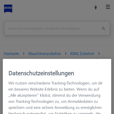
Startseite
Maschinenzubehör
KMG Zubehör
Aufspannmittel
Paletten und Rasterplatten
Datenschutzeinstellungen
Wir nutzen verschiedene Tracking-Technologien, um dir
Suchergebnisse für ""
ein besseres Website-Erlebnis zu bieten. Wenn du auf
„Alle akzeptieren“ klickst, stimmst du der Verwendung
von Tracking-Technologien zu, um Anmeldedaten zu
speichern und eine sichere Anmeldung zu ermöglichen
Palette für Palettenzuführung Duplex,
(technisch notwendig), um Statistiken zu sammeln, die