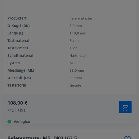
Produktart
Referenztaster
Ø Kugel (DK)
8,0 mm
Länge (L)
110,0 mm
Tastmaterial
Rubin
Tastelement
Kugel
Schaftmaterial
Hartmetall
System
M5
Messlänge (ML)
88,0 mm
Ø Schaft (DS)
6,0 mm
Tasterform
Gerade
108,00 €
zzgl. USt.
Verfügbar
Referenztaster M5, DK8 L63,5