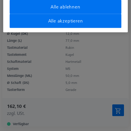
Alle ablehnen
Alle akzeptieren
Produktart
Referenztaster
Ø Kugel (DK)
12,0 mm
Länge (L)
77,0 mm
Tastmaterial
Rubin
Tastelement
Kugel
Schaftmaterial
Hartmetall
System
M5
Messlänge (ML)
50,0 mm
Ø Schaft (DS)
5,0 mm
Tasterform
Gerade
162,10 €
zzgl. USt.
Verfügbar