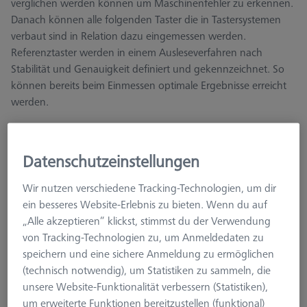
verglichen werden können um Maschinenfehler zu erkennen.
Danach können alle folgenden Taster die in Tastersystemen
verbaut sind in Relation dazu eingemessen werden.
Referenztaster werden in einem Ausleseverfahren nach
Stabilität und Genauigkeit definiert und gekennzeichnet. So
können bereits beim Einmessen optimale Ergebnisse erreicht
werden.
Datenschutzeinstellungen
Wir nutzen verschiedene Tracking-Technologien, um dir
Ø Kugel (DK)
Länge (L)
Messlänge (ML)
ein besseres Website-Erlebnis zu bieten. Wenn du auf
„Alle akzeptieren“ klickst, stimmst du der Verwendung
Mehr Filter
von Tracking-Technologien zu, um Anmeldedaten zu
speichern und eine sichere Anmeldung zu ermöglichen
(technisch notwendig), um Statistiken zu sammeln, die
unsere Website-Funktionalität verbessern (Statistiken),
um erweiterte Funktionen bereitzustellen (funktional)