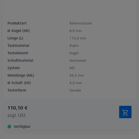
Produktart
Referenztaster
Ø Kugel (DK)
8,0 mm
Länge (L)
115,0 mm
Tastmaterial
Rubin
Tastelement
Kugel
Schaftmaterial
Hartmetall
System
M5
Messlänge (ML)
56,5 mm
Ø Schaft (DS)
6,0 mm
Tasterform
Gerade
110,10 €
zzgl. USt.
Verfügbar