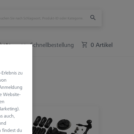
bote
Schnellbestellung
0 Artikel
-Erlebnis zu
 von
e Anmeldung
e Website-
len
arketing).
s auch,
 und
 findest du