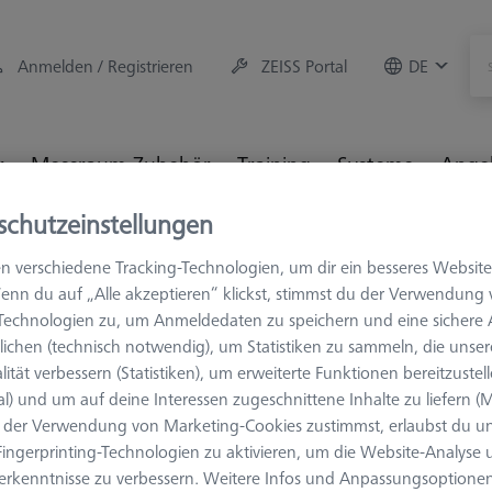
Anmelden / Registrieren
ZEISS Portal
DE
r
Messraum-Zubehör
Training
Systeme
Ange
schutzeinstellungen
3D-Messtechnik
Fixtures
n verschiedene Tracking-Technologien, um dir ein besseres Website
enn du auf „Alle akzeptieren“ klickst, stimmst du der Verwendung
-Technologien zu, um Anmeldedaten zu speichern und eine sicher
tures
ichen (technisch notwendig), um Statistiken zu sammeln, die unser
lität verbessern (Statistiken), um erweiterte Funktionen bereitzustel
al) und um auf deine Interessen zugeschnittene Inhalte zu liefern (M
der Verwendung von Marketing-Cookies zustimmst, erlaubst du un
ingerprinting-Technologien zu aktivieren, um die Website-Analyse
erkenntnisse zu verbessern. Weitere Infos und Anpassungsoptionen