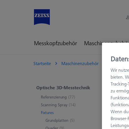
Messkopfzubehör
Maschinenzubehö
Daten
Startseite
Maschinenzubehör
Optische 
Wir nutze
bieten. W
Tracking
Fix
Optische 3D-Messtechnik
zu ermögl
Referenzierung
(77)
Funktiona
(funktion
Scanning Spray
(14)
Wenn du 
Fixtures
Browser-F
Grundplatten
(5)
Leistungs
Quader
(9)