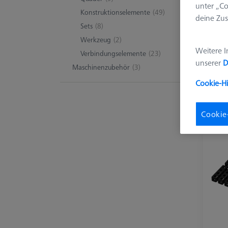
unter „Co
Konstruktionselemente
(49)
deine Zus
Sets
(8)
Werkzeug
(2)
Weitere I
Verbindungselemente
(23)
Gru
unserer
D
Maschinenzubehör
(3)
Die
Cookie-H
Kon
Cookie