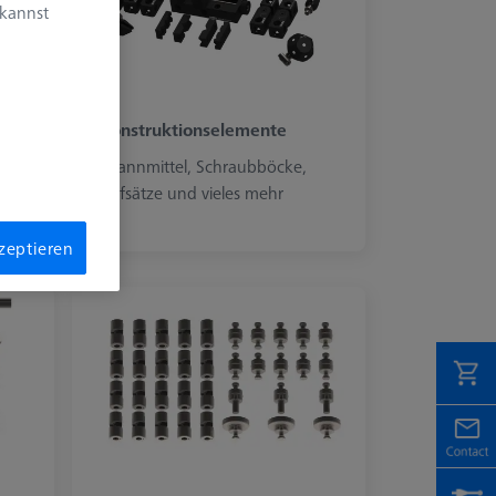
 kannst
Konstruktionselemente
n
Spannmittel, Schraubböcke,
Aufsätze und vieles mehr
kzeptieren