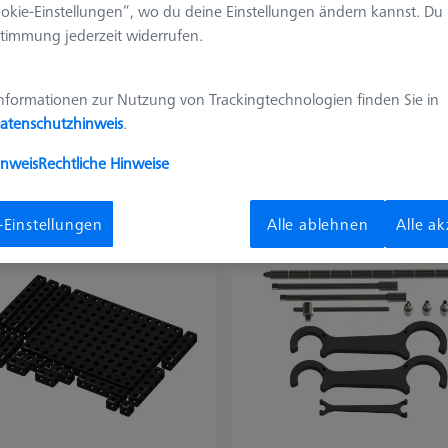
okie-Einstellungen“, wo du deine Einstellungen ändern kannst. Du
timmung jederzeit widerrufen.
nformationen zur Nutzung von Trackingtechnologien finden Sie in
ndplatten
Quader
atenschutzhinweis
.
 Basis für die Quader,
Verbindung der Grundplatte
inweis
Rechtliche Hinweise
struktionselemente und Sets
mit den
Konstruktionselementen
-Einstellungen
Alle ablehnen
Alle a