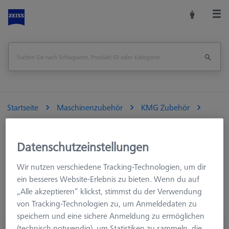
Startseite
Maschinenzubehör
KMG Zubehör
Aufspannmittel
Paletten und Rasterplatten
Datenschutzeinstellungen
Wir nutzen verschiedene Tracking-Technologien, um dir
Suchergebnisse für ""
ein besseres Website-Erlebnis zu bieten. Wenn du auf
„Alle akzeptieren“ klickst, stimmst du der Verwendung
von Tracking-Technologien zu, um Anmeldedaten zu
speichern und eine sichere Anmeldung zu ermöglichen
Palette für Palettenzuführung Duplex, mit
(technisch notwendig), um Statistiken zu sammeln, die