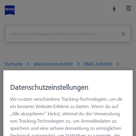
Startseite
Maschinenzubehör
KMG Zubehör
Aufspannmittel
Paletten und Rasterplatten
Datenschutzeinstellungen
Wir nutzen verschiedene Tracking-Technologien, um dir
Suchergebnisse für ""
ein besseres Website-Erlebnis zu bieten. Wenn du auf
„Alle akzeptieren“ klickst, stimmst du der Verwendung
von Tracking-Technologien zu, um Anmeldedaten zu
speichern und eine sichere Anmeldung zu ermöglichen
Palette für Palettenzuführung Duplex, mit
(technisch notwendig), um Statistiken zu sammeln, die